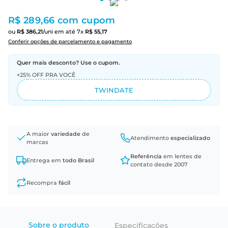
R$ 289,66
com cupom
ou
R$
386
,
21
/uni
em até
7
x
R$
55
,
17
Conferir opções de parcelamento e pagamento
Quer mais desconto? Use o cupom.
+25% OFF PRA VOCÊ
TWINDATE
A maior
variedade
de
Atendimento
especializado
marcas
Referência
em lentes de
Entrega em
todo Brasil
contato desde 2007
Recompra
fácil
Sobre o produto
Especificações