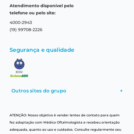
Prazo de entrega
Aviso de privacidade
Atendimento disponível pelo
Central de relacionamento
Termos e condições de uso
telefone ou pelo site:
4000-2943
(19) 99708-2226
Segurança e qualidade
Outros sites do grupo
+
ATENÇÃO: Nosso objetivo é vender lentes de contato para quem
fez adaptação com Médico Oftalmologista e recebeu orientação
adequada, quanto ao uso e cuidados. Consulte regularmente seu