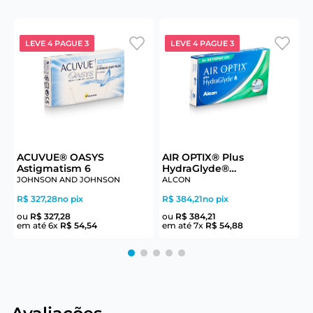
LEVE 4 PAGUE 3
LEVE 4 PAGUE 3
ACUVUE® OASYS
AIR OPTIX® Plus
Astigmatism 6
HydraGlyde®
Astigmatism 6
JOHNSON AND JOHNSON
ALCON
J
R$ 327,28
no pix
R$ 384,21
no pix
R
ou
R$
327
,
28
ou
R$
384
,
21
em até
6
x
R$
54
,
54
em até
7
x
R$
54
,
88
e