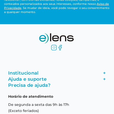
conteúdos personalizados aos seus interesses, conforme nosso
Aviso de
Privacidade
. Se mudar de ideia, você pode revogar o seu consentimento
a qualquer momento.
Institucional
+
Ajuda e suporte
+
Fale conosco
Precisa de ajuda?
Como comprar
Quem somos
Horário de atendimento
Garantia
Compras seguras
De segunda a sexta das 9h às 17h
Troca e devolução
Formas de pagamento
(Exceto feriados)