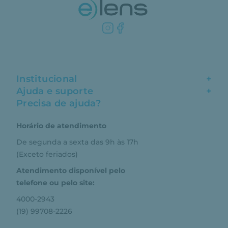
Institucional
+
Ajuda e suporte
+
Fale conosco
Precisa de ajuda?
Como comprar
Quem somos
Horário de atendimento
Garantia
Compras seguras
De segunda a sexta das 9h às 17h
Troca e devolução
Formas de pagamento
(Exceto feriados)
Prazo de entrega
Aviso de privacidade
Atendimento disponível pelo
Central de relacionamento
Termos e condições de uso
telefone ou pelo site:
4000-2943
(19) 99708-2226