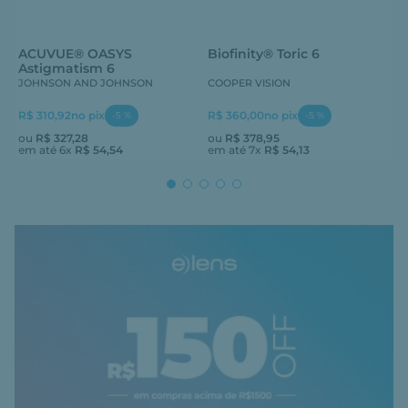
ACUVUE® OASYS
Biofinity® Toric 6
Astigmatism 6
JOHNSON AND JOHNSON
COOPER VISION
R$ 310,92
no pix
R$ 360,00
no pix
-
5
%
-
5
%
ou
R$
327
,
28
ou
R$
378
,
95
em até
6
x
R$
54
,
54
em até
7
x
R$
54
,
13