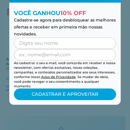
VOCÊ GANHOU
10% OFF
LEVE 4 PAGUE 3
LEVE 4 PAGUE 3
Cadastre-se agora para desbloquear as melhores
ofertas e receber em primeira mão nossas
novidades.
ACUVUE® OASYS 1-Day For
1-Day ACUVUE® Moist For
Ao cadastrar o seu e-mail, você concorda em receber a nossa
Astigmatism 30
Astigmatism 30
newsletter, com ofertas exclusivas, novas coleções,
JOHNSON AND JOHNSON
JOHNSON AND JOHNSON
campanhas, e conteúdos personalizados aos seus interesses,
conforme nosso
Aviso de Privacidade
. Se mudar de ideia,
R$ 302,01
no pix
R$ 282,97
no pix
-
5
%
-
5
%
você pode revogar o seu consentimento a qualquer
ou
R$
317
,
91
ou
R$
297
,
86
momento.
em até
6
x
R$
52
,
98
em até
5
x
R$
59
,
57
CADASTRAR E APROVEITAR