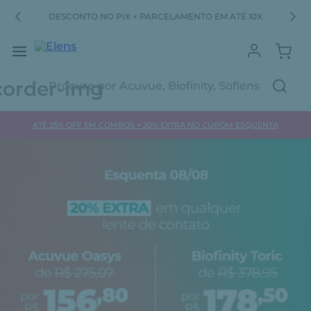
RA
DESCONTO NO PIX + PARCELAMENTO EM ATÉ 10X
Procure por Acuvue, Biofinity, Soflens...
ATÉ 25% OFF EM COMBOS + 20% EXTRA NO CUPOM ESQUENTA