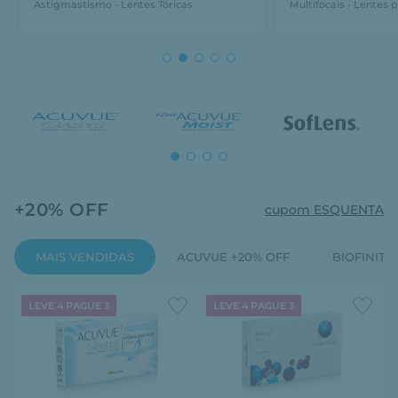
Astigmastismo - Lentes Tóricas
Multifocais - Lentes p
+20% OFF
cupom ESQUENTA
MAIS VENDIDAS
ACUVUE +20% OFF
BIOFINITY
LEVE 4 PAGUE 3
LEVE 4 PAGUE 3