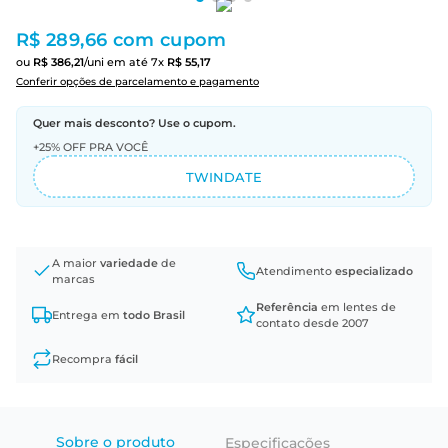
R$ 289,66
com cupom
ou
R$
386
,
21
/uni
em até
7
x
R$
55
,
17
Conferir opções de parcelamento e pagamento
Quer mais desconto? Use o cupom.
+25% OFF PRA VOCÊ
TWINDATE
A maior
variedade
de
Atendimento
especializado
marcas
Referência
em lentes de
Entrega em
todo Brasil
contato desde 2007
Recompra
fácil
Sobre o produto
Especificações