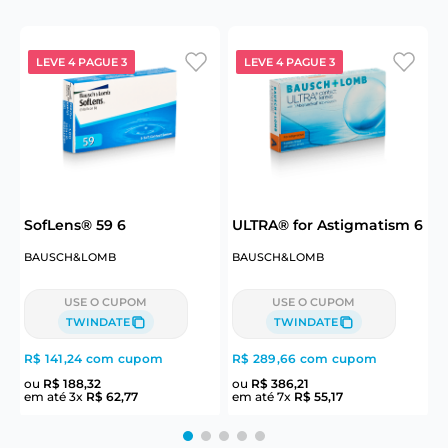
LEVE 4 PAGUE 3
LEVE 4 PAGUE 3
6
SofLens® 59 6
ULTRA® for Astigmatism 6
U
BAUSCH&LOMB
BAUSCH&LOMB
USE O CUPOM
USE O CUPOM
TWINDATE
TWINDATE
R$ 141,24
com cupom
R$ 289,66
com cupom
R
ou
R$
188
,
32
ou
R$
386
,
21
em até
3
x
R$
62
,
77
em até
7
x
R$
55
,
17
e