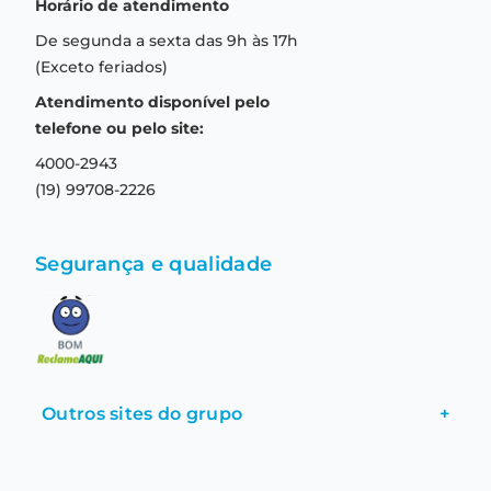
Horário de atendimento
Garantia
Compras seguras
De segunda a sexta das 9h às 17h
Troca e devolução
Formas de pagamento
(Exceto feriados)
Prazo de entrega
Aviso de privacidade
Atendimento disponível pelo
Central de relacionamento
Termos e condições de uso
telefone ou pelo site:
4000-2943
(19) 99708-2226
Segurança e qualidade
Outros sites do grupo
+