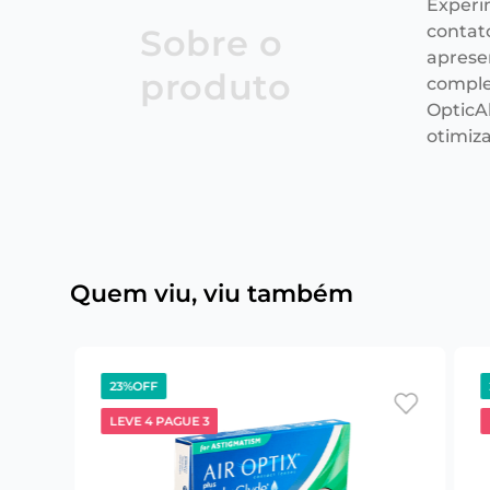
Experi
contat
Sobre o
aprese
produto
comple
OpticAl
otimiz
Quem viu, viu também
23%
OFF
LEVE 4 PAGUE 3