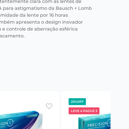
stentemente clara com as lentes de
A para astigmatismo da Bausch + Lomb
midade da lente por 16 horas
mbém apresenta o design inovador
a e controle de aberração esférica
fuscamento.
23%
OFF
LEVE 4 PAGUE 3