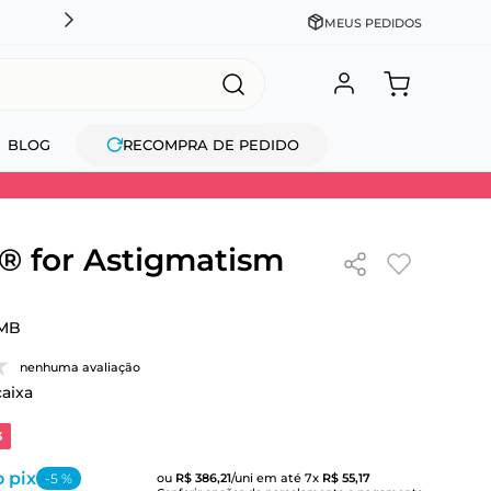
CADASTRE-SE GANHE 10% NA PRIMEIRA COMPRA + COM
MEUS PEDIDOS
BLOG
RECOMPRA DE PEDIDO
 for Astigmatism
MB
nenhuma avaliação
caixa
3
 pix
-
5
%
ou
R$
386
,
21
/uni
em até
7
x
R$
55
,
17