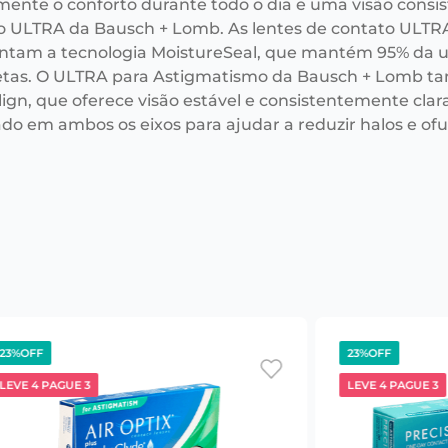
mente o conforto durante todo o dia e uma visão consi
o ULTRA da Bausch + Lomb. As lentes de contato ULTR
ntam a tecnologia MoistureSeal, que mantém 95% da u
tas. O ULTRA para Astigmatismo da Bausch + Lomb ta
ign, que oferece visão estável e consistentemente clar
ado em ambos os eixos para ajudar a reduzir halos e o
23%
OFF
23%
OFF
LEVE 4 PAGUE 3
LEVE 4 PAGUE 3