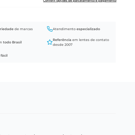
Conferir opções de parcelamento e pagamento
riedade
de marcas
Atendimento
especializado
Referência
em lentes de contato
em
todo Brasil
desde 2007
a
fácil