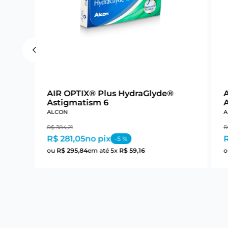
 6
AIR OPTIX® Plus HydraGlyde®
Astigmatism 6
ALCON
A
R$
384
,
21
R
R$ 281,05
no pix
R
-
5
%
ou
R$
295
,
84
em até
5
x
R$
59
,
16