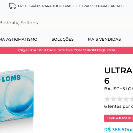
FRETE GRÁTIS PARA TODO BRASIL E EXPRESSO PARA CAPITAIS
, Soflens...
RA ASTIGMATISMO
SOLUÇÕES
MAIS VENDIDAS
ESQUENTA TWIN DATE · 20% OFF COM CUPOM ESQUENTA
 no Pix
ULTRA®
6
BAUSCH&LO
6
lentes por 
LEVE 4 PAGUE 
R$ 366,90
no