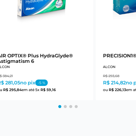
AIR OPTIX® Plus HydraGlyde®
PRECISION1®
Astigmatism 6
LCON
ALCON
$
384
,
21
R$
293
,
68
$ 281,05
no pix
R$ 214,82
no p
-
5
%
ou
R$
295
,
84
em até
5
x
R$
59
,
16
ou
R$
226
,
13
em a