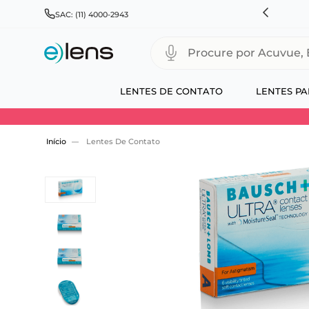
HNSON & JOHNSON, ALCON, BAUSCH+LOMB E COOPERVISION
SAC: (11) 4000-2943
Procure por Acuvue, Biofinity
LENTES DE CONTATO
LENTES PA
Use 30HOJE e ganhe 30% OFF + economia extra
Lentes De Contato