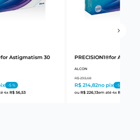
for Astigmatism 30
PRECISION1®for Astigma
ALCON
R$
293
,
68
ix
R$ 214,82
no pix
-
5
%
-
5
%
té
4
x
R$
56
,
53
ou
R$
226
,
13
em até
4
x
R$
56
,
53