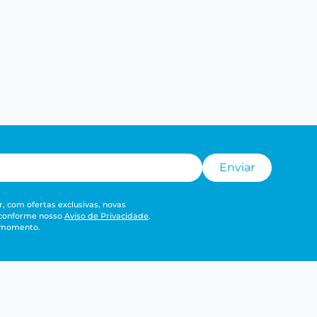
Enviar
, com ofertas exclusivas, novas
 conforme nosso
Aviso de Privacidade
.
r momento.