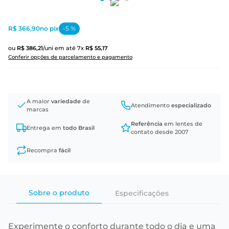
R$ 366,90
no pix
-
5
%
ou
R$
386
,
21
/uni
em até
7
x
R$
55
,
17
Conferir opções de parcelamento e pagamento
A maior
variedade
de
Atendimento
especializado
marcas
Referência
em lentes de
Entrega em
todo Brasil
contato desde 2007
Recompra
fácil
Sobre o produto
Especificações
Experimente o conforto durante todo o dia e uma