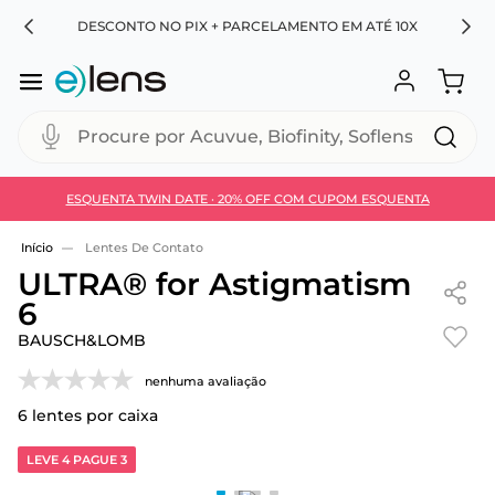
RA
DESCONTO NO PIX + PARCELAMENTO EM ATÉ 10X
Procure por Acuvue, Biofinity, Soflens...
ESQUENTA TWIN DATE · 20% OFF COM CUPOM ESQUENTA
Use 30HOJE e ganhe 30% OFF + economia extra no
Pix
Lentes De Contato
ULTRA® for Astigmatism
6
BAUSCH&LOMB
nenhuma avaliação
6
lentes por caixa
LEVE 4 PAGUE 3