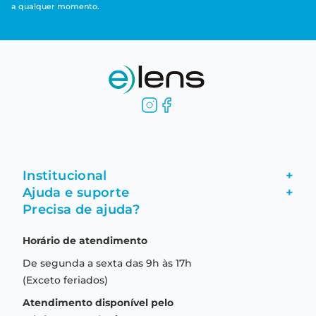
a qualquer momento.
Institucional
+
Ajuda e suporte
+
Fale conosco
Precisa de ajuda?
Como comprar
Quem somos
Horário de atendimento
Garantia
Compras seguras
De segunda a sexta das 9h às 17h
Troca e devolução
Formas de pagamento
(Exceto feriados)
Prazo de entrega
Aviso de privacidade
Atendimento disponível pelo
Central de relacionamento