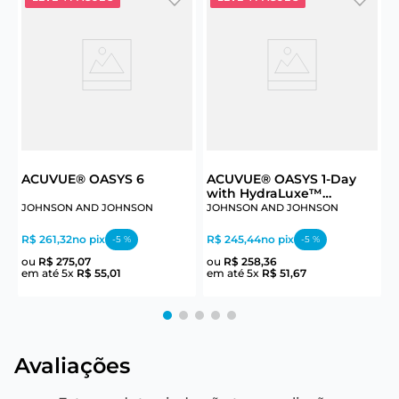
B
C
ACUVUE® OASYS 6
ACUVUE® OASYS 1-Day
with HydraLuxe™
R
Technology 30
JOHNSON AND JOHNSON
JOHNSON AND JOHNSON
e
R$ 261,32
no pix
R$ 245,44
no pix
-
5
%
-
5
%
ou
R$
275
,
07
ou
R$
258
,
36
em até
5
x
R$
55
,
01
em até
5
x
R$
51
,
67
Avaliações