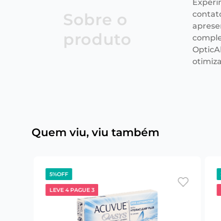
Experi
contat
Sobre o
aprese
produto
comple
OpticAl
otimiz
Quem viu, viu também
5%
OFF
LEVE 4 PAGUE 3