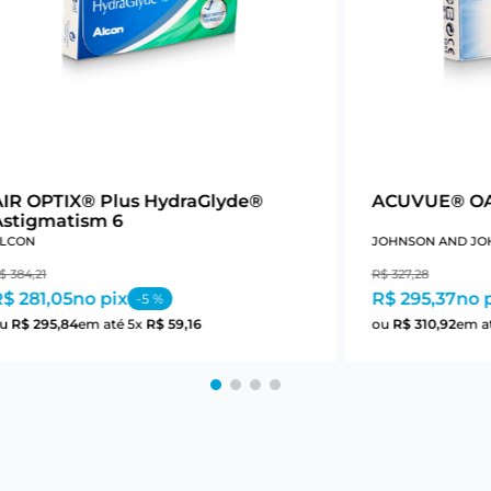
AIR OPTIX® Plus HydraGlyde®
ACUVUE® OA
Astigmatism 6
LCON
JOHNSON AND JO
$
384
,
21
R$
327
,
28
$ 281,05
no pix
R$ 295,37
no 
-
5
%
ou
R$
295
,
84
em até
5
x
R$
59
,
16
ou
R$
310
,
92
em a