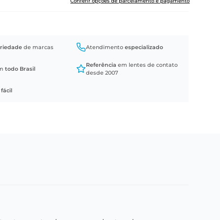
Conferir opções de parcelamento e pagamento
riedade
de marcas
Atendimento
especializado
Referência
em lentes de contato
em
todo Brasil
desde 2007
a
fácil