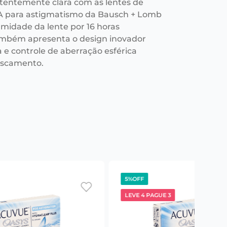
stentemente clara com as lentes de
A para astigmatismo da Bausch + Lomb
midade da lente por 16 horas
mbém apresenta o design inovador
a e controle de aberração esférica
fuscamento.
5%
OFF
LEVE 4 PAGUE 3