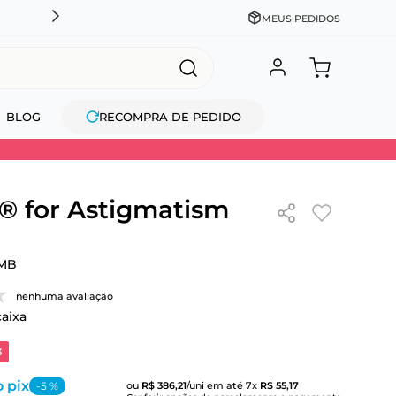
CADASTRE-SE GANHE 10% NA PRIMEIRA COMPRA + COM
MEUS PEDIDOS
BLOG
RECOMPRA DE PEDIDO
 for Astigmatism
MB
nenhuma avaliação
caixa
3
 pix
-
5
%
ou
R$
386
,
21
/uni
em até
7
x
R$
55
,
17