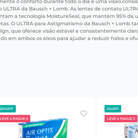
mente o conforto durante todo o dia e uma visão consi
o ULTRA da Bausch + Lomb. As lentes de contato ULTR
ntam a tecnologia MoistureSeal, que mantém 95% da u
tas. O ULTRA para Astigmatismo da Bausch + Lomb ta
ign, que oferece visão estável e consistentemente clar
ado em ambos os eixos para ajudar a reduzir halos e o
23%
OFF
5%
OFF
LEVE 4 PAGUE 3
LEVE 4 PAGUE 3