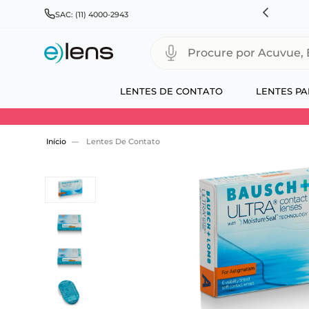
HNSON & JOHNSON, ALCON, BAUSCH+LOMB E COOPERVISION
SAC: (11) 4000-2943
Procure por Acuvue, Biofinity
LENTES DE CONTATO
LENTES PA
Use 30HOJE e ganhe 30% OFF + economia extra
Lentes De Contato