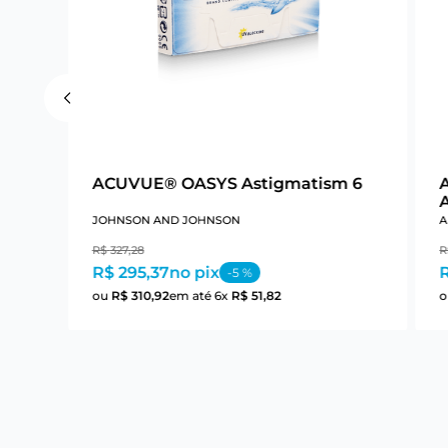
ACUVUE® OASYS Astigmatism 6
JOHNSON AND JOHNSON
A
R$
327
,
28
R
R$ 295,37
no pix
R
-
5
%
ou
R$
310
,
92
em até
6
x
R$
51
,
82