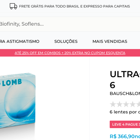
FRETE GRÁTIS PARA TODO BRASIL E EXPRESSO PARA CAPITAIS
, Soflens...
RA ASTIGMATISMO
SOLUÇÕES
MAIS VENDIDAS
ATÉ 25% OFF EM COMBOS + 20% EXTRA NO CUPOM ESQUENTA
 no Pix
ULTRA®
6
BAUSCH&LO
6
lentes por 
LEVE 4 PAGUE 
R$ 366,90
no