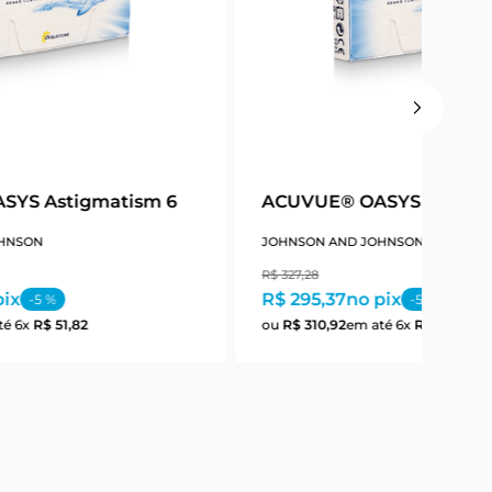
SYS Astigmatism 6
ACUVUE® OASYS Astigm
HNSON
JOHNSON AND JOHNSON
R$
327
,
28
pix
R$ 295,37
no pix
-
5
%
-
5
%
té
6
x
R$
51
,
82
ou
R$
310
,
92
em até
6
x
R$
51
,
82