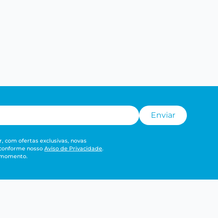
Enviar
, com ofertas exclusivas, novas
 conforme nosso
Aviso de Privacidade
.
r momento.