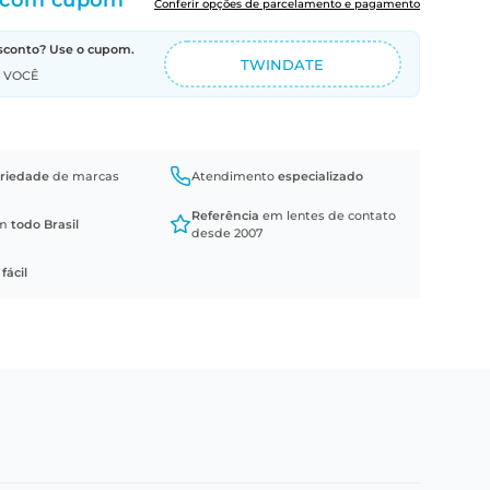
com cupom
Conferir opções de parcelamento e pagamento
sconto? Use o cupom.
TWINDATE
A VOCÊ
riedade
de marcas
Atendimento
especializado
Referência
em lentes de contato
em
todo Brasil
desde 2007
a
fácil