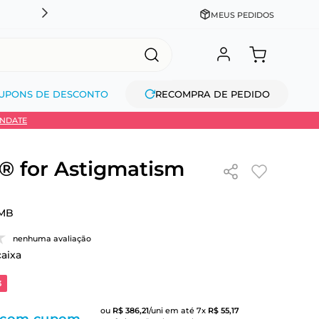
CADASTRE-SE GANHE 10% NA PRIMEIRA COMPRA + COM
MEUS PEDIDOS
UPONS DE DESCONTO
RECOMPRA DE PEDIDO
INDATE
 for Astigmatism
MB
nenhuma avaliação
caixa
3
ou
R$
386
,
21
/uni
em até
7
x
R$
55
,
17