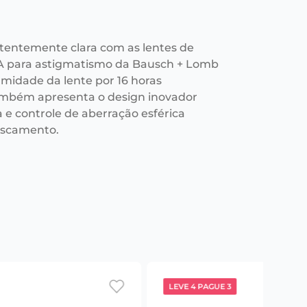
stentemente clara com as lentes de
A para astigmatismo da Bausch + Lomb
midade da lente por 16 horas
mbém apresenta o design inovador
a e controle de aberração esférica
fuscamento.
LEVE 4 PAGUE 3