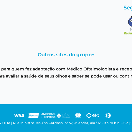
Se
Outros sites do grupo
+
 para quem fez adaptação com Médico Oftalmologista e receb
a avaliar a saúde de seus olhos e saber se pode usar ou conti
| Rua Ministro Jesuíno Cardoso, nº 52, 3º andar, ala “A” - Itaim bibi - SP | 