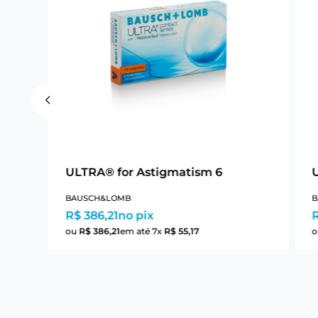
ULTRA® for Astigmatism 6
BAUSCH&LOMB
B
R$ 386,21
no pix
R
ou
R$
386
,
21
em até
7
x
R$
55
,
17