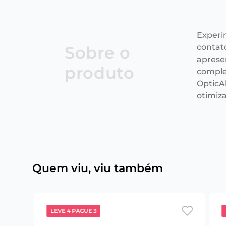
Experi
contat
Sobre o
aprese
produto
comple
OpticAl
otimiz
Quem viu, viu também
LEVE 4 PAGUE 3