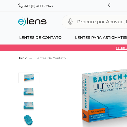
HNSON & JOHNSON, ALCON, BAUSCH+LOMB E COOPERVISION
SAC: (11) 4000-2943
Procure por Acuvue, Biofinity
LENTES DE CONTATO
LENTES PARA ASTIGMATI
08.08
Use 30HOJE e ganhe 30% OFF + economia extra
Lentes De Contato