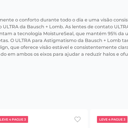
mente o conforto durante todo o dia e uma visão consi
o ULTRA da Bausch + Lomb. As lentes de contato ULTR
ntam a tecnologia MoistureSeal, que mantém 95% da u
tas. O ULTRA para Astigmatismo da Bausch + Lomb ta
ign, que oferece visão estável e consistentemente clar
ado em ambos os eixos para ajudar a reduzir halos e o
LEVE 4 PAGUE 3
LEVE 4 PAGUE 3