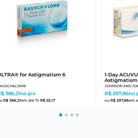
ULTRA® for Astigmatism 6
1-Day ACUVU
Astigmatism
AUSCH&LOMB
JOHNSON AND JO
$ 386,21
no pix
R$ 297,86
no 
ou
R$
386
,
21
em até
7
x
R$
55
,
17
ou
R$
297
,
86
em a