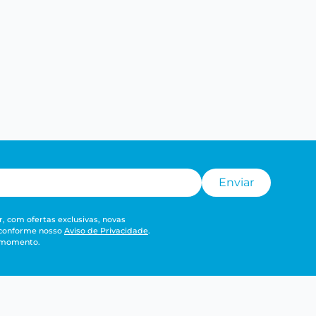
Enviar
, com ofertas exclusivas, novas
 conforme nosso
Aviso de Privacidade
.
r momento.