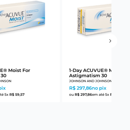
E® Moist For
1-Day ACUVUE® Moist Fo
 30
Astigmatism 30
HNSON
JOHNSON AND JOHNSON
pix
R$ 297,86
no pix
té
5
x
R$
59
,
57
ou
R$
297
,
86
em até
5
x
R$
59
,
57