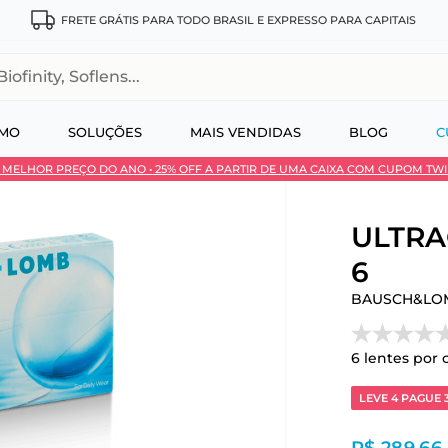
FRETE GRÁTIS PARA TODO BRASIL E EXPRESSO PARA CAPITAIS
, Soflens...
SMO
SOLUÇÕES
MAIS VENDIDAS
BLOG
C
 • MELHOR PREÇO DO ANO • 25% OFF A PARTIR DE UMA CAIXA COM CUPOM TW
 no Pix
ULTRA®
6
BAUSCH&LO
6
lentes por 
LEVE 4 PAGUE 