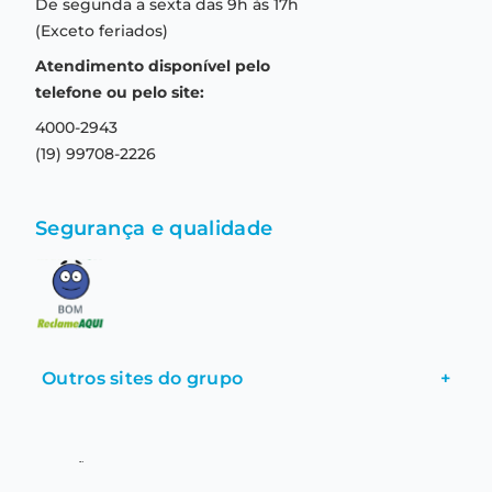
De segunda a sexta das 9h às 17h
Troca e devolução
Formas de pagamento
(Exceto feriados)
Prazo de entrega
Aviso de privacidade
Atendimento disponível pelo
Central de relacionamento
Termos e condições de uso
telefone ou pelo site:
4000-2943
(19) 99708-2226
Segurança e qualidade
Outros sites do grupo
+
ATENÇÃO: Nosso objetivo é vender lentes de contato para quem