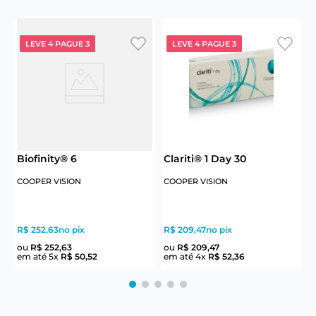
LEVE 4 PAGUE 3
LEVE 4 PAGUE 3
Biofinity® 6
Clariti® 1 Day 30
COOPER VISION
COOPER VISION
J
R$ 252,63
no pix
R$ 209,47
no pix
R
ou
R$
252
,
63
ou
R$
209
,
47
em até
5
x
R$
50
,
52
em até
4
x
R$
52
,
36
e