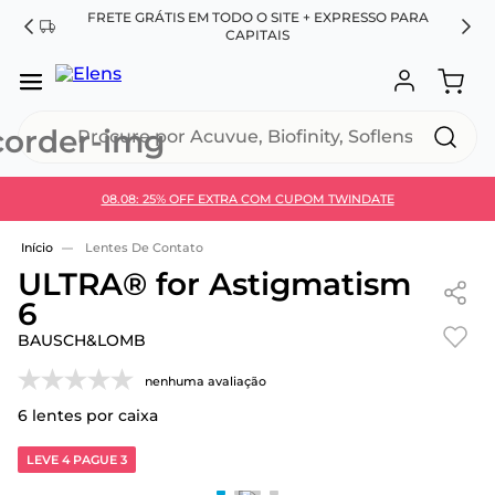
FRETE GRÁTIS EM TODO O SITE + EXPRESSO PARA
ES
CAPITAIS
Procure por Acuvue, Biofinity, Soflens...
08.08: 25% OFF EXTRA COM CUPOM TWINDATE
Use 30HOJE e ganhe 30% OFF + economia extra no
Pix
Lentes De Contato
ULTRA® for Astigmatism
6
BAUSCH&LOMB
nenhuma avaliação
6
lentes por caixa
LEVE 4 PAGUE 3