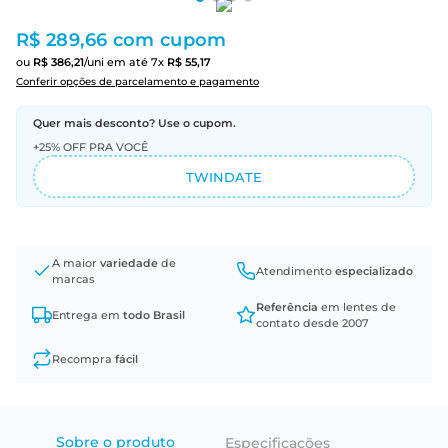
R$ 289,66
com cupom
ou
R$
386
,
21
/uni
em até
7
x
R$
55
,
17
Conferir opções de parcelamento e pagamento
Quer mais desconto? Use o cupom.
+25% OFF PRA VOCÊ
TWINDATE
A maior
variedade
de
Atendimento
especializado
marcas
Referência
em lentes de
Entrega em
todo Brasil
contato desde 2007
Recompra
fácil
Sobre o produto
Especificações