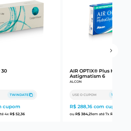
y 30
AIR OPTIX® Plus HydraG
Astigmatism 6
ALCON
TWINDATE
USE O CUPOM
TWINDATE
 cupom
R$ 288,16
com cupom
té
4
x
R$
52
,
36
ou
R$
384
,
21
em até
7
x
R$
54
,
88