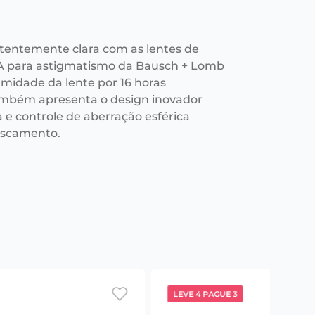
stentemente clara com as lentes de
A para astigmatismo da Bausch + Lomb
midade da lente por 16 horas
mbém apresenta o design inovador
a e controle de aberração esférica
fuscamento.
LEVE 4 PAGUE 3