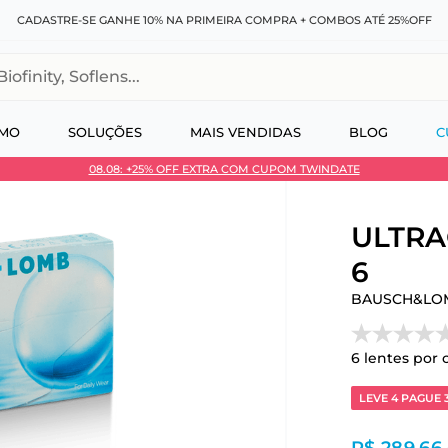
CADASTRE-SE GANHE 10% NA PRIMEIRA COMPRA + COMBOS ATÉ 25%OFF
, Soflens...
SMO
SOLUÇÕES
MAIS VENDIDAS
BLOG
C
08.08: +25% OFF EXTRA COM CUPOM TWINDATE
 no Pix
ULTRA®
6
BAUSCH&LO
6
lentes por 
LEVE 4 PAGUE 