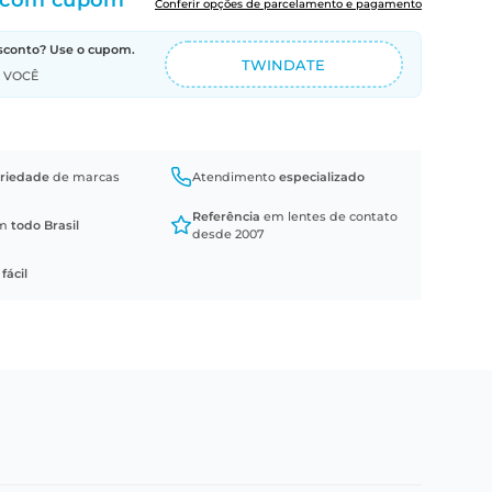
com cupom
Conferir opções de parcelamento e pagamento
sconto? Use o cupom.
TWINDATE
A VOCÊ
riedade
de marcas
Atendimento
especializado
Referência
em lentes de contato
em
todo Brasil
desde 2007
a
fácil