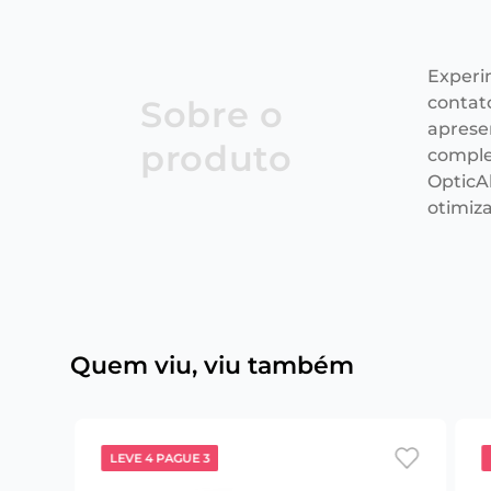
Experi
contat
Sobre o
aprese
produto
comple
OpticAl
otimiz
Quem viu, viu também
LEVE 4 PAGUE 3