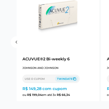
 6
ACUVUE®2 Bi-weekly 6
JOHNSON AND JOHNSON
J
USE O CUPOM
TWINDATE
R$ 149,28
com cupom
ou
R$
199
,
04
em até
3
x
R$
66
,
34