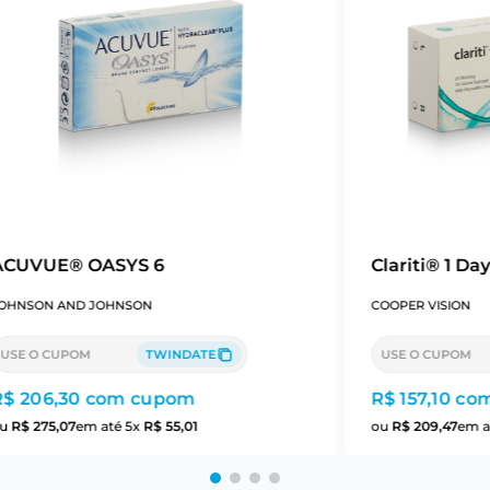
ACUVUE® OASYS 6
Clariti® 1 Da
OHNSON AND JOHNSON
COOPER VISION
USE O CUPOM
TWINDATE
USE O CUPOM
R$ 206,30
com cupom
R$ 157,10
com
ou
R$
275
,
07
em até
5
x
R$
55
,
01
ou
R$
209
,
47
em a