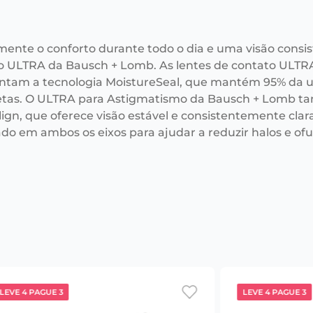
mente o conforto durante todo o dia e uma visão consi
o ULTRA da Bausch + Lomb. As lentes de contato ULTR
ntam a tecnologia MoistureSeal, que mantém 95% da u
tas. O ULTRA para Astigmatismo da Bausch + Lomb ta
ign, que oferece visão estável e consistentemente clar
ado em ambos os eixos para ajudar a reduzir halos e o
LEVE 4 PAGUE 3
LEVE 4 PAGUE 3