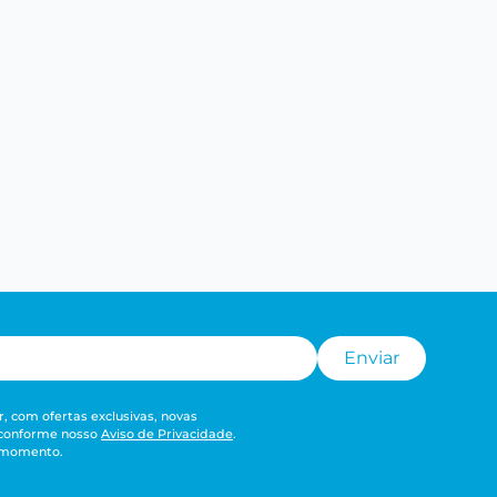
Enviar
, com ofertas exclusivas, novas
 conforme nosso
Aviso de Privacidade
.
r momento.