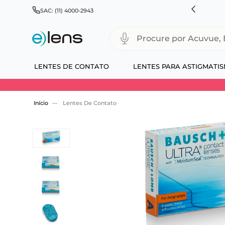
RÁTIS PARA TODO BRASIL E EXPRESSO PARA CAPITAIS
SAC: (11) 4000-2943
Procure por Acuvue, Biofinity
LENTES DE CONTATO
LENTES PARA ASTIGMATI
Use 30HOJE e ganhe 30% OFF + economia extra
Lentes De Contato