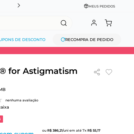
DESCONTO NO PIX OU À VISTA + PARCELAMENTO EM AT
MEUS PEDIDOS
UPONS DE DESCONTO
RECOMPRA DE PEDIDO
 for Astigmatism
MB
nenhuma avaliação
caixa
3
ou
R$
386
,
21
/uni
em até
7
x
R$
55
,
17