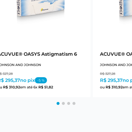
ACUVUE® OASYS Astigmatism 6
ACUVUE® OA
OHNSON AND JOHNSON
JOHNSON AND JO
$
327
,
28
R$
327
,
28
$ 295,37
no pix
R$ 295,37
no 
-
5
%
ou
R$
310
,
92
em até
6
x
R$
51
,
82
ou
R$
310
,
92
em a