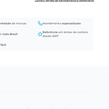
Conferir opções de parcelamento e pagamento
riedade
de marcas
Atendimento
especializado
Referência
em lentes de contato
em
todo Brasil
desde 2007
a
fácil