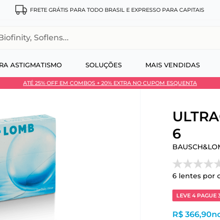
FRETE GRÁTIS PARA TODO BRASIL E EXPRESSO PARA CAPITAIS
, Soflens...
RA ASTIGMATISMO
SOLUÇÕES
MAIS VENDIDAS
ATÉ 25% OFF EM COMBOS + 20% EXTRA NO CUPOM ESQUENTA
 no Pix
ULTRA®
6
BAUSCH&LO
6
lentes por 
LEVE 4 PAGUE 
R$ 366,90
no