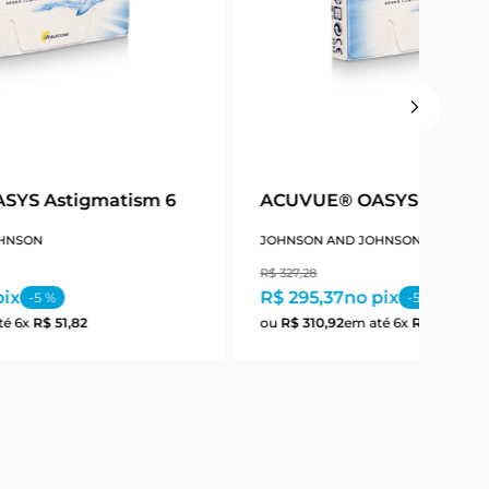
SYS Astigmatism 6
ACUVUE® OASYS Astigm
HNSON
JOHNSON AND JOHNSON
R$
327
,
28
pix
R$ 295,37
no pix
-
5
%
-
5
%
té
6
x
R$
51
,
82
ou
R$
310
,
92
em até
6
x
R$
51
,
82