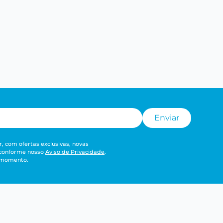
Enviar
, com ofertas exclusivas, novas
 conforme nosso
Aviso de Privacidade
.
r momento.