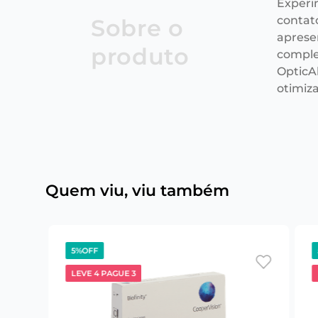
Experi
contat
Sobre o
aprese
produto
comple
OpticAl
otimiz
Quem viu, viu também
5%
OFF
LEVE 4 PAGUE 3