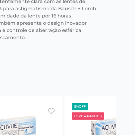
stentemente clara com as lentes de
A para astigmatismo da Bausch + Lomb
midade da lente por 16 horas
mbém apresenta o design inovador
a e controle de aberração esférica
fuscamento.
5%
OFF
LEVE 4 PAGUE 3