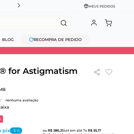
CADASTRE-SE GANHE 10% NA PRIMEIRA COMPRA + COM
MEUS PEDIDOS
BLOG
RECOMPRA DE PEDIDO
 for Astigmatism
MB
nenhuma avaliação
caixa
3
 pix
-
5
%
ou
R$
386
,
21
/uni
em até
7
x
R$
55
,
17