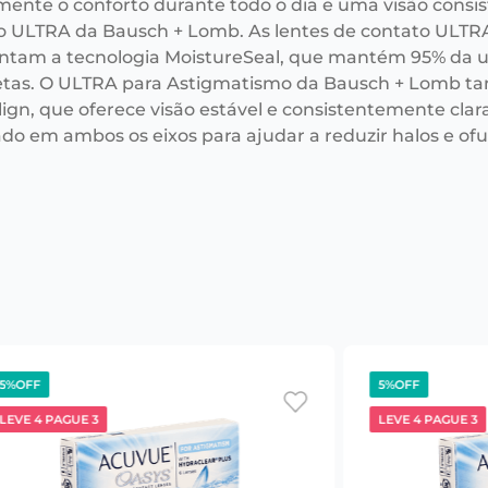
mente o conforto durante todo o dia e uma visão consi
o ULTRA da Bausch + Lomb. As lentes de contato ULTR
ntam a tecnologia MoistureSeal, que mantém 95% da u
tas. O ULTRA para Astigmatismo da Bausch + Lomb ta
ign, que oferece visão estável e consistentemente clar
ado em ambos os eixos para ajudar a reduzir halos e o
5%
OFF
5%
OFF
LEVE 4 PAGUE 3
LEVE 4 PAGUE 3