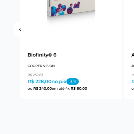
Biofinity® 6
COOPER VISION
J
R$
252
,
63
R
R$ 228,00
no pix
R
-
5
%
ou
R$
240
,
00
em até
4
x
R$
60
,
00