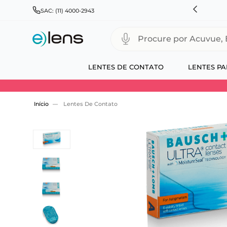
HNSON & JOHNSON, ALCON, BAUSCH+LOMB E COOPERVISION
SAC: (11) 4000-2943
Procure por Acuvue, Biofinity
LENTES DE CONTATO
LENTES PA
Use 30HOJE e ganhe 30% OFF + economia extra
Lentes De Contato