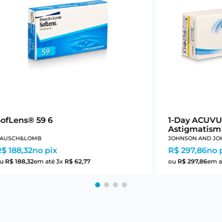
SofLens® 59 6
1-Day ACUVU
Astigmatism
AUSCH&LOMB
JOHNSON AND JO
$ 188,32
no pix
R$ 297,86
no 
ou
R$
188
,
32
em até
3
x
R$
62
,
77
ou
R$
297
,
86
em a