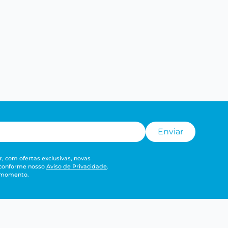
Enviar
, com ofertas exclusivas, novas
 conforme nosso
Aviso de Privacidade
.
r momento.