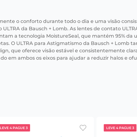
mente o conforto durante todo o dia e uma visão consi
o ULTRA da Bausch + Lomb. As lentes de contato ULTR
ntam a tecnologia MoistureSeal, que mantém 95% da u
tas. O ULTRA para Astigmatismo da Bausch + Lomb ta
ign, que oferece visão estável e consistentemente clar
ado em ambos os eixos para ajudar a reduzir halos e o
LEVE 4 PAGUE 3
LEVE 4 PAGUE 3