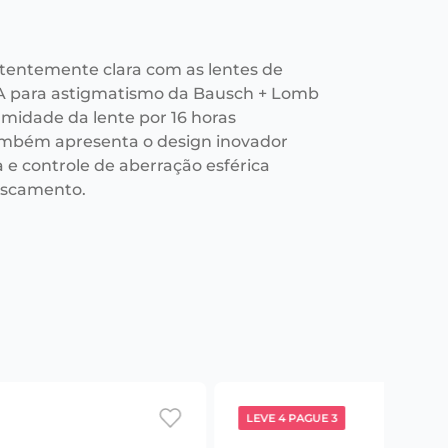
stentemente clara com as lentes de
A para astigmatismo da Bausch + Lomb
midade da lente por 16 horas
mbém apresenta o design inovador
a e controle de aberração esférica
fuscamento.
LEVE 4 PAGUE 3