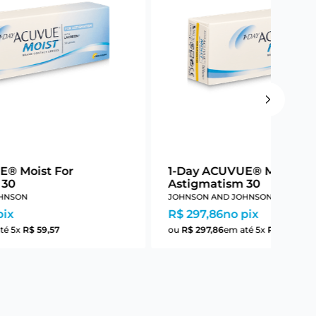
E® Moist For
1-Day ACUVUE® Moist Fo
 30
Astigmatism 30
HNSON
JOHNSON AND JOHNSON
pix
R$ 297,86
no pix
té
5
x
R$
59
,
57
ou
R$
297
,
86
em até
5
x
R$
59
,
57