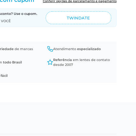
com cupom
Conferir opções de parcelamento e pagamento
sconto? Use o cupom.
TWINDATE
A VOCÊ
riedade
de marcas
Atendimento
especializado
Referência
em lentes de contato
em
todo Brasil
desde 2007
a
fácil