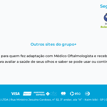
Se
Outros sites do grupo
+
 para quem fez adaptação com Médico Oftalmologista e receb
a avaliar a saúde de seus olhos e saber se pode usar ou conti
| Rua Ministro Jesuíno Cardoso, nº 52, 3º andar, ala “A” - Itaim bibi - SP | 