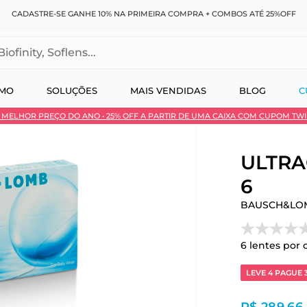
CADASTRE-SE GANHE 10% NA PRIMEIRA COMPRA + COMBOS ATÉ 25%OFF
, Soflens...
SMO
SOLUÇÕES
MAIS VENDIDAS
BLOG
C
 • MELHOR PREÇO DO ANO • 25% OFF A PARTIR DE UMA CAIXA COM CUPOM TW
 no Pix
ULTRA®
6
BAUSCH&LO
6
lentes por 
LEVE 4 PAGUE 