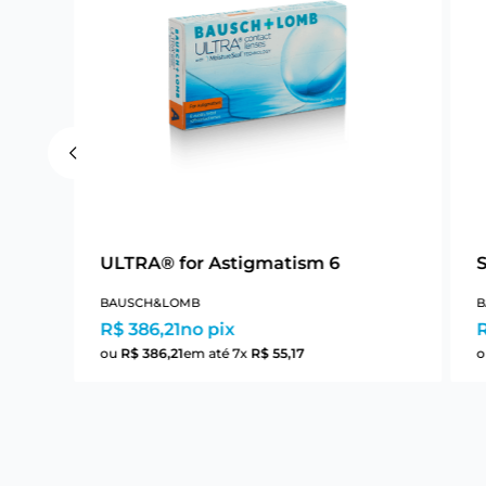
ULTRA® for Astigmatism 6
BAUSCH&LOMB
B
R$ 386,21
no pix
R
ou
R$
386
,
21
em até
7
x
R$
55
,
17