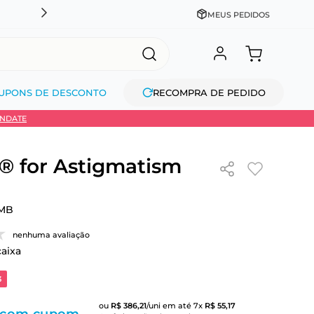
DESCONTO NO PIX OU À VISTA + PARCELAMENTO EM AT
MEUS PEDIDOS
UPONS DE DESCONTO
RECOMPRA DE PEDIDO
INDATE
 for Astigmatism
MB
nenhuma avaliação
caixa
3
ou
R$
386
,
21
/uni
em até
7
x
R$
55
,
17