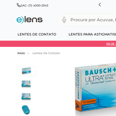
RÁTIS PARA TODO BRASIL E EXPRESSO PARA CAPITAIS
SAC: (11) 4000-2943
Procure por Acuvue, Biofinity
LENTES DE CONTATO
LENTES PARA ASTIGMATI
08.08
Use 30HOJE e ganhe 30% OFF + economia extra
Lentes De Contato