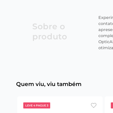
Experi
contat
Sobre o
aprese
produto
comple
OpticAl
otimiz
Quem viu, viu também
LEVE 4 PAGUE 3