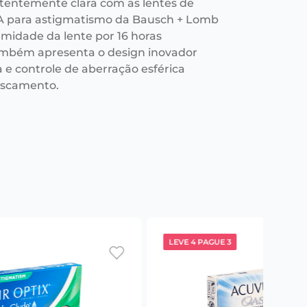
stentemente clara com as lentes de
A para astigmatismo da Bausch + Lomb
midade da lente por 16 horas
mbém apresenta o design inovador
a e controle de aberração esférica
fuscamento.
LEVE 4 PAGUE 3