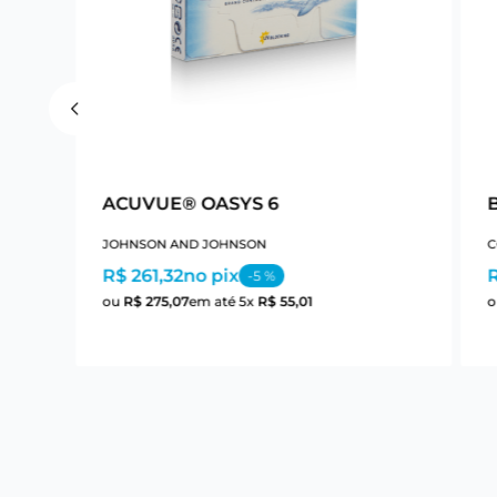
ACUVUE® OASYS 6
B
JOHNSON AND JOHNSON
C
R$ 261,32
no pix
-
5
%
ou
R$
275
,
07
em até
5
x
R$
55
,
01