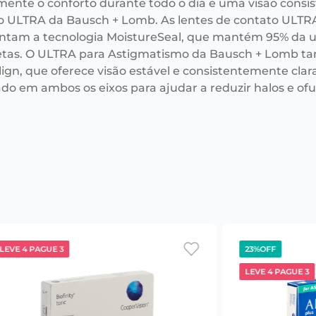
mente o conforto durante todo o dia e uma visão consi
o ULTRA da Bausch + Lomb. As lentes de contato ULTR
ntam a tecnologia MoistureSeal, que mantém 95% da u
tas. O ULTRA para Astigmatismo da Bausch + Lomb ta
ign, que oferece visão estável e consistentemente clar
ado em ambos os eixos para ajudar a reduzir halos e o
LEVE 4 PAGUE 3
23%
OFF
LEVE 4 PAGUE 3