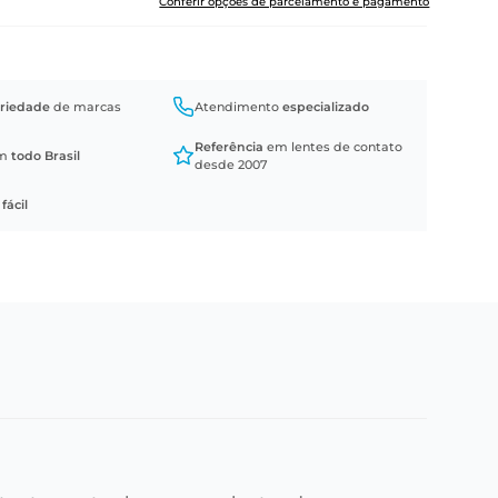
Conferir opções de parcelamento e pagamento
riedade
de marcas
Atendimento
especializado
Referência
em lentes de contato
em
todo Brasil
desde 2007
a
fácil