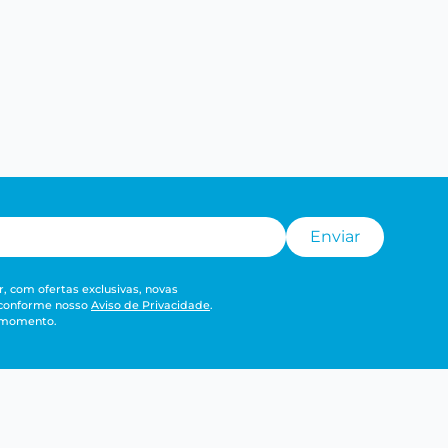
Enviar
, com ofertas exclusivas, novas
 conforme nosso
Aviso de Privacidade
.
r momento.