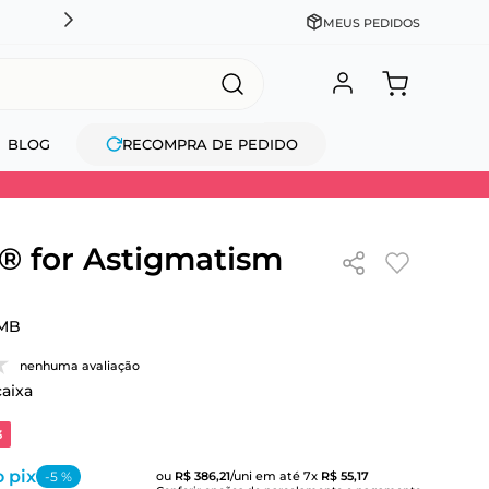
CADASTRE-SE GANHE 10% NA PRIMEIRA COMPRA + COM
MEUS PEDIDOS
BLOG
RECOMPRA DE PEDIDO
 for Astigmatism
MB
nenhuma avaliação
caixa
3
 pix
-
5
%
ou
R$
386
,
21
/uni
em até
7
x
R$
55
,
17