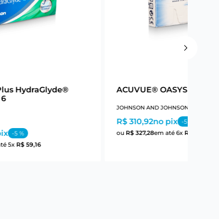
Plus HydraGlyde®
ACUVUE® OASYS Astigm
 6
JOHNSON AND JOHNSON
R$ 310,92
no pix
-
5
%
ix
ou
R$
327
,
28
em até
6
x
R$
54
,
54
-
5
%
até
5
x
R$
59
,
16