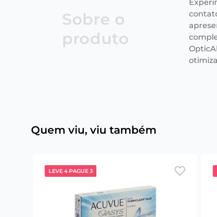
Experi
contat
Sobre o
aprese
produto
comple
OpticAl
otimiz
Quem viu, viu também
LEVE 4 PAGUE 3