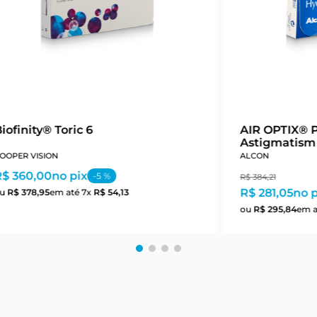
iofinity® Toric 6
AIR OPTIX® 
Astigmatism
OOPER VISION
ALCON
R$ 360,00
no pix
-
5
%
R$
384
,
21
R$ 281,05
no p
ou
R$
378
,
95
em até
7
x
R$
54
,
13
ou
R$
295
,
84
em 