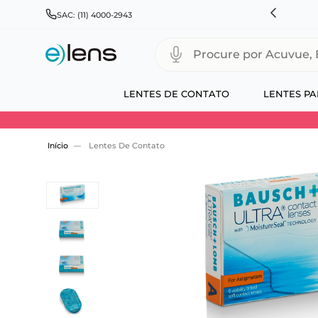
HNSON & JOHNSON, ALCON, BAUSCH+LOMB E COOPERVISION
SAC: (11) 4000-2943
Procure por Acuvue, Biofinity
LENTES DE CONTATO
LENTES PA
Use 30HOJE e ganhe 30% OFF + economia extra
Lentes De Contato