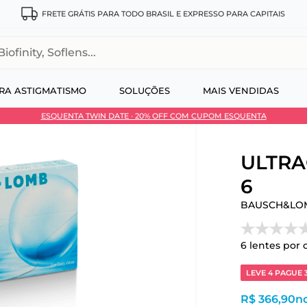
FRETE GRÁTIS PARA TODO BRASIL E EXPRESSO PARA CAPITAIS
, Soflens...
RA ASTIGMATISMO
SOLUÇÕES
MAIS VENDIDAS
ESQUENTA TWIN DATE · 20% OFF COM CUPOM ESQUENTA
 no Pix
ULTRA®
6
BAUSCH&LO
6
lentes por 
LEVE 4 PAGUE 
R$ 366,90
no