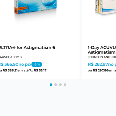
ULTRA® for Astigmatism 6
1-Day ACUVU
Astigmatism
AUSCH&LOMB
JOHNSON AND JO
R$ 366,90
no pix
R$ 282,97
no 
-
5
%
ou
R$
386
,
21
em até
7
x
R$
55
,
17
ou
R$
297
,
86
em a