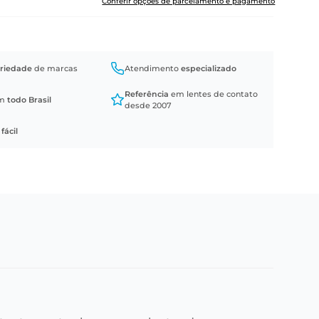
Conferir opções de parcelamento e pagamento
riedade
de marcas
Atendimento
especializado
Referência
em lentes de contato
em
todo Brasil
desde 2007
a
fácil