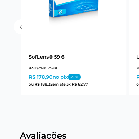
SofLens® 59 6
BAUSCH&LOMB
B
R$ 178,90
no pix
-
5
%
ou
R$
188
,
32
em até
3
x
R$
62
,
77
Avaliações