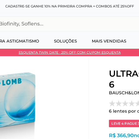
CADASTRE-SE GANHE 10% NA PRIMEIRA COMPRA + COMBOS ATÉ 25%OFF
, Soflens...
RA ASTIGMATISMO
SOLUÇÕES
MAIS VENDIDAS
ESQUENTA TWIN DATE · 20% OFF COM CUPOM ESQUENTA
 no Pix
ULTRA®
6
BAUSCH&LO
6
lentes por 
LEVE 4 PAGUE 
R$ 366,90
no