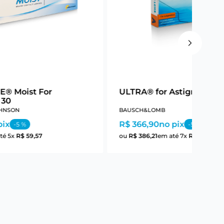
E® Moist For
ULTRA® for Astigmatism
 30
HNSON
BAUSCH&LOMB
pix
R$ 366,90
no pix
-
5
%
-
5
%
té
5
x
R$
59
,
57
ou
R$
386
,
21
em até
7
x
R$
55
,
17