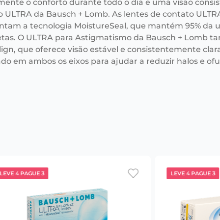
mente o conforto durante todo o dia e uma visão consi
o ULTRA da Bausch + Lomb. As lentes de contato ULTR
ntam a tecnologia MoistureSeal, que mantém 95% da u
tas. O ULTRA para Astigmatismo da Bausch + Lomb ta
ign, que oferece visão estável e consistentemente clar
ado em ambos os eixos para ajudar a reduzir halos e o
LEVE 4 PAGUE 3
LEVE 4 PAGUE 3