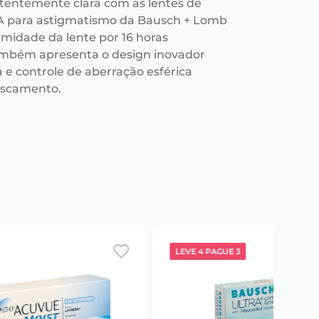
stentemente clara com as lentes de
A para astigmatismo da Bausch + Lomb
midade da lente por 16 horas
mbém apresenta o design inovador
a e controle de aberração esférica
fuscamento.
LEVE 4 PAGUE 3