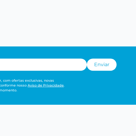
Enviar
, com ofertas exclusivas, novas
 conforme nosso
Aviso de Privacidade
.
r momento.