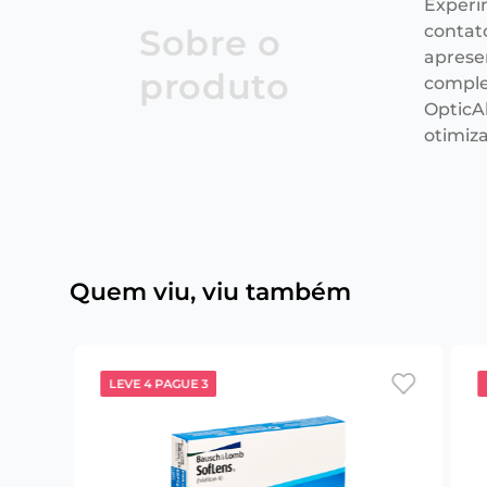
Experi
contat
Sobre o
aprese
produto
comple
OpticAl
otimiz
Quem viu, viu também
LEVE 4 PAGUE 3