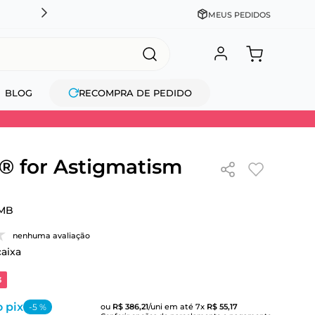
DESCONTO NO PIX OU À VISTA + PARCELAMENTO EM AT
MEUS PEDIDOS
BLOG
RECOMPRA DE PEDIDO
 for Astigmatism
MB
nenhuma avaliação
caixa
3
 pix
-
5
%
ou
R$
386
,
21
/uni
em até
7
x
R$
55
,
17