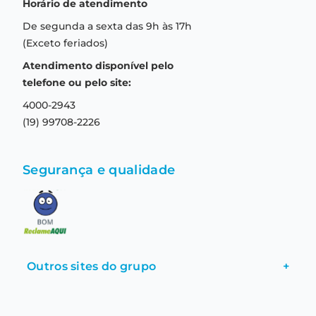
Horário de atendimento
Garantia
Compras seguras
De segunda a sexta das 9h às 17h
Troca e devolução
Formas de pagamento
(Exceto feriados)
Prazo de entrega
Aviso de privacidade
Atendimento disponível pelo
Central de relacionamento
Termos e condições de uso
telefone ou pelo site:
4000-2943
(19) 99708-2226
Segurança e qualidade
Outros sites do grupo
+