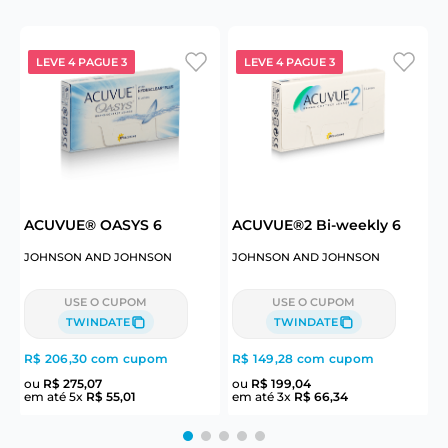
LEVE 4 PAGUE 3
LEVE 4 PAGUE 3
ACUVUE® OASYS 6
ACUVUE®2 Bi-weekly 6
B
JOHNSON AND JOHNSON
JOHNSON AND JOHNSON
C
USE O CUPOM
USE O CUPOM
TWINDATE
TWINDATE
R$ 206,30
com cupom
R$ 149,28
com cupom
R
ou
R$
275
,
07
ou
R$
199
,
04
em até
5
x
R$
55
,
01
em até
3
x
R$
66
,
34
e