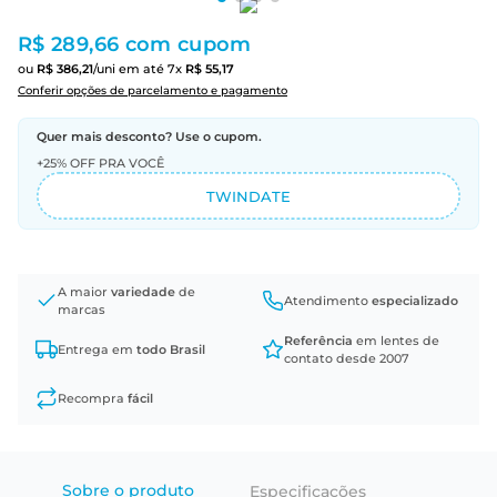
R$ 289,66
com cupom
ou
R$
386
,
21
/uni
em até
7
x
R$
55
,
17
Conferir opções de parcelamento e pagamento
Quer mais desconto? Use o cupom.
+25% OFF PRA VOCÊ
TWINDATE
A maior
variedade
de
Atendimento
especializado
marcas
Referência
em lentes de
Entrega em
todo Brasil
contato desde 2007
Recompra
fácil
Sobre o produto
Especificações