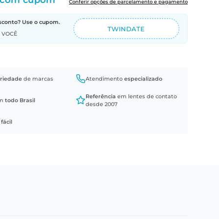
com cupom
Conferir opções de parcelamento e pagamento
sconto? Use o cupom.
TWINDATE
A VOCÊ
riedade
de marcas
Atendimento
especializado
Referência
em lentes de contato
em
todo Brasil
desde 2007
a
fácil