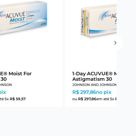
E® Moist For
1-Day ACUVUE® Moist Fo
 30
Astigmatism 30
HNSON
JOHNSON AND JOHNSON
pix
R$ 297,86
no pix
té
5
x
R$
59
,
57
ou
R$
297
,
86
em até
5
x
R$
59
,
57