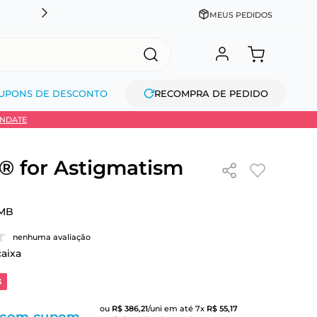
CADASTRE-SE GANHE 10% NA PRIMEIRA COMPRA + COM
MEUS PEDIDOS
UPONS DE DESCONTO
RECOMPRA DE PEDIDO
INDATE
 for Astigmatism
MB
nenhuma avaliação
caixa
3
ou
R$
386
,
21
/uni
em até
7
x
R$
55
,
17