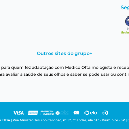
Se
Outros sites do grupo
+
 para quem fez adaptação com Médico Oftalmologista e receb
a avaliar a saúde de seus olhos e saber se pode usar ou conti
| Rua Ministro Jesuíno Cardoso, nº 52, 3º andar, ala “A” - Itaim bibi - SP | 