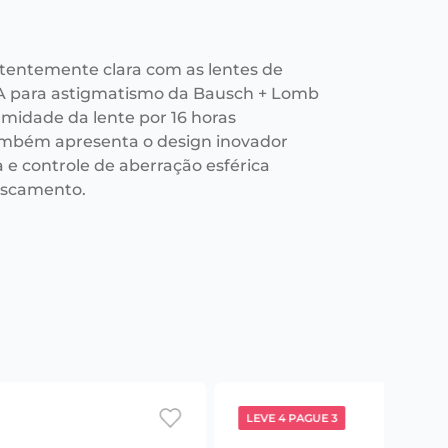
stentemente clara com as lentes de
A para astigmatismo da Bausch + Lomb
midade da lente por 16 horas
mbém apresenta o design inovador
a e controle de aberração esférica
fuscamento.
LEVE 4 PAGUE 3