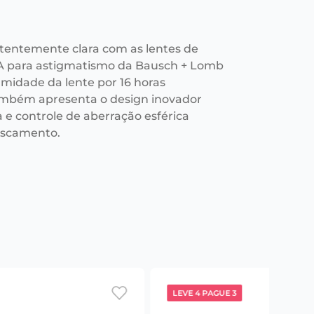
stentemente clara com as lentes de
A para astigmatismo da Bausch + Lomb
midade da lente por 16 horas
mbém apresenta o design inovador
a e controle de aberração esférica
fuscamento.
LEVE 4 PAGUE 3