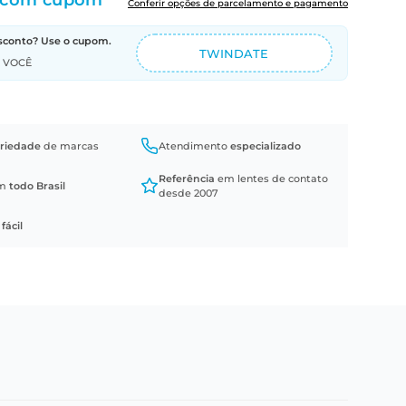
com cupom
Conferir opções de parcelamento e pagamento
sconto? Use o cupom.
TWINDATE
A VOCÊ
riedade
de marcas
Atendimento
especializado
Referência
em lentes de contato
em
todo Brasil
desde 2007
a
fácil