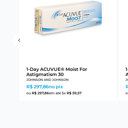
1-Day ACUVUE® Moist For
Astigmatism 30
JOHNSON AND JOHNSON
J
R$ 297,86
no pix
ou
R$
297
,
86
em até
5
x
R$
59
,
57