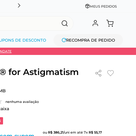
CADASTRE-SE GANHE 10% NA PRIMEIRA COMPRA + COM
MEUS PEDIDOS
UPONS DE DESCONTO
RECOMPRA DE PEDIDO
INDATE
 for Astigmatism
MB
nenhuma avaliação
caixa
3
ou
R$
386
,
21
/uni
em até
7
x
R$
55
,
17