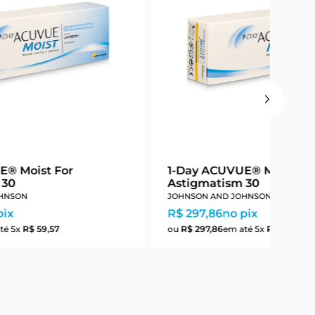
E® Moist For
1-Day ACUVUE® Moist Fo
 30
Astigmatism 30
HNSON
JOHNSON AND JOHNSON
pix
R$ 297,86
no pix
té
5
x
R$
59
,
57
ou
R$
297
,
86
em até
5
x
R$
59
,
57