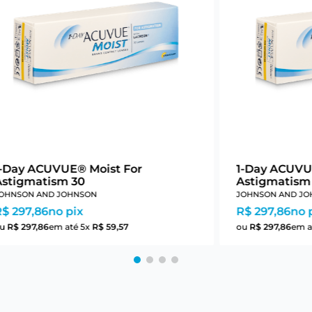
1-Day ACUVUE® Moist For
1-Day ACUVU
Astigmatism 30
Astigmatism
OHNSON AND JOHNSON
JOHNSON AND JO
R$ 297,86
no pix
R$ 297,86
no 
ou
R$
297
,
86
em até
5
x
R$
59
,
57
ou
R$
297
,
86
em a