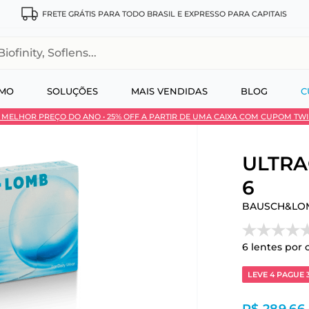
FRETE GRÁTIS PARA TODO BRASIL E EXPRESSO PARA CAPITAIS
, Soflens...
SMO
SOLUÇÕES
MAIS VENDIDAS
BLOG
C
 • MELHOR PREÇO DO ANO • 25% OFF A PARTIR DE UMA CAIXA COM CUPOM TW
 no Pix
ULTRA®
6
BAUSCH&LO
6
lentes por 
LEVE 4 PAGUE 