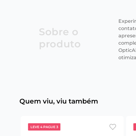
Experi
contat
Sobre o
aprese
produto
comple
OpticAl
otimiz
Quem viu, viu também
LEVE 4 PAGUE 3