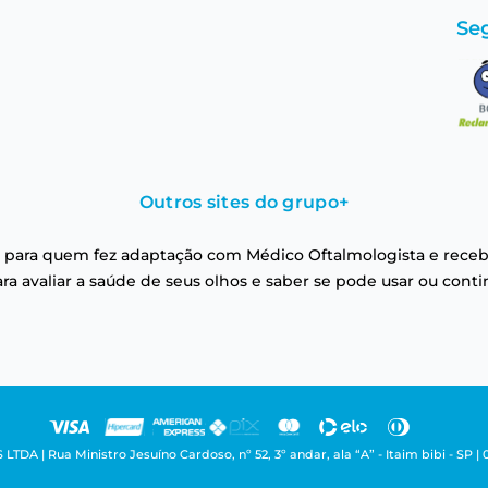
Se
Outros sites do grupo
+
 para quem fez adaptação com Médico Oftalmologista e receb
a avaliar a saúde de seus olhos e saber se pode usar ou conti
| Rua Ministro Jesuíno Cardoso, nº 52, 3º andar, ala “A” - Itaim bibi - SP | 