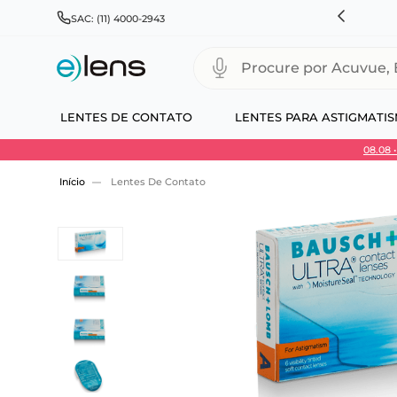
HNSON & JOHNSON, ALCON, BAUSCH+LOMB E COOPERVISION
SAC: (11) 4000-2943
Procure por Acuvue, Biofinity
LENTES DE CONTATO
LENTES PARA ASTIGMATI
08.08
Use 30HOJE e ganhe 30% OFF + economia extra
Lentes De Contato