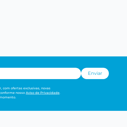
Enviar
, com ofertas exclusivas, novas
 conforme nosso
Aviso de Privacidade
.
r momento.