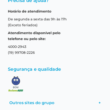
Precisa de ajuda?
Como comprar
Quem somos
Horário de atendimento
Garantia
Compras seguras
De segunda a sexta das 9h às 17h
Troca e devolução
Formas de pagamento
(Exceto feriados)
Prazo de entrega
Aviso de privacidade
Atendimento disponível pelo
Central de relacionamento
Termos e condições de uso
telefone ou pelo site:
4000-2943
(19) 99708-2226
Segurança e qualidade
Outros sites do grupo
+