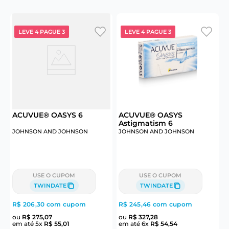
LEVE 4 PAGUE 3
LEVE 4 PAGUE 3
ACUVUE® OASYS 6
ACUVUE® OASYS
A
Astigmatism 6
JOHNSON AND JOHNSON
JOHNSON AND JOHNSON
USE O CUPOM
USE O CUPOM
TWINDATE
TWINDATE
R$ 206,30
com cupom
R$ 245,46
com cupom
R
ou
R$
275
,
07
ou
R$
327
,
28
em até
5
x
R$
55
,
01
em até
6
x
R$
54
,
54
e