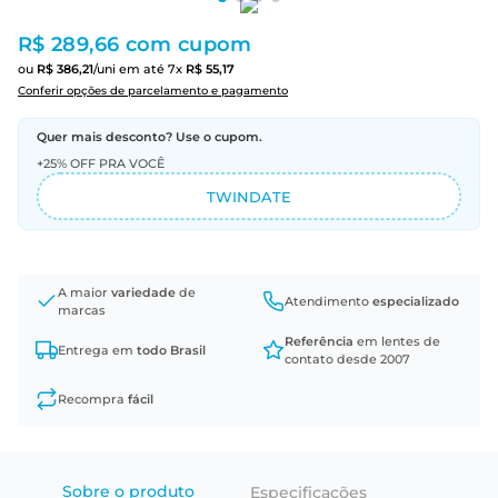
R$ 289,66
com cupom
ou
R$
386
,
21
/uni
em até
7
x
R$
55
,
17
Conferir opções de parcelamento e pagamento
Quer mais desconto? Use o cupom.
+25% OFF PRA VOCÊ
TWINDATE
A maior
variedade
de
Atendimento
especializado
marcas
Referência
em lentes de
Entrega em
todo Brasil
contato desde 2007
Recompra
fácil
Sobre o produto
Especificações