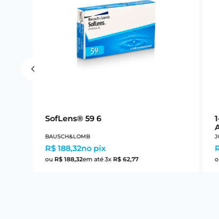
SofLens® 59 6
BAUSCH&LOMB
J
R$ 188,32
no pix
ou
R$
188
,
32
em até
3
x
R$
62
,
77