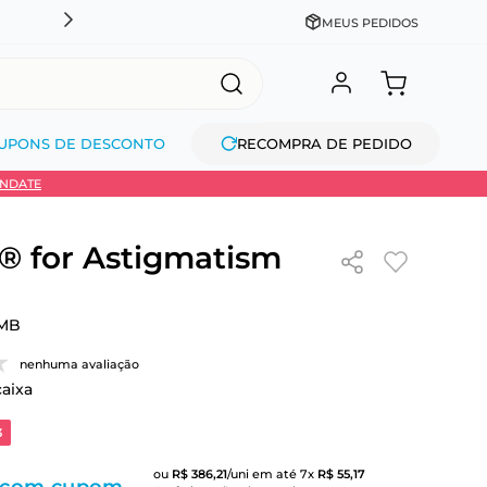
CADASTRE-SE GANHE 10% NA PRIMEIRA COMPRA + COM
MEUS PEDIDOS
UPONS DE DESCONTO
RECOMPRA DE PEDIDO
INDATE
 for Astigmatism
MB
nenhuma avaliação
caixa
3
ou
R$
386
,
21
/uni
em até
7
x
R$
55
,
17