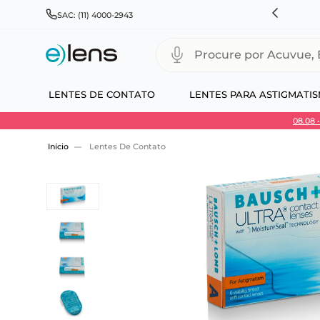
HNSON & JOHNSON, ALCON, BAUSCH+LOMB E COOPERVISION
SAC: (11) 4000-2943
Procure por Acuvue, Biofinity
LENTES DE CONTATO
LENTES PARA ASTIGMATI
08.08
Use 30HOJE e ganhe 30% OFF + economia extra
Lentes De Contato