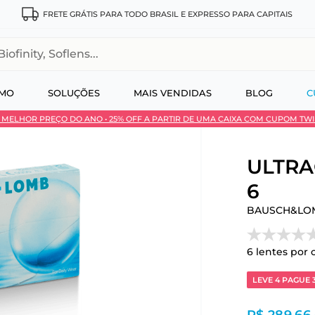
FRETE GRÁTIS PARA TODO BRASIL E EXPRESSO PARA CAPITAIS
, Soflens...
SMO
SOLUÇÕES
MAIS VENDIDAS
BLOG
C
 • MELHOR PREÇO DO ANO • 25% OFF A PARTIR DE UMA CAIXA COM CUPOM TW
 no Pix
ULTRA®
6
BAUSCH&LO
6
lentes por 
LEVE 4 PAGUE 