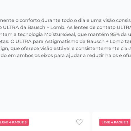
mente o conforto durante todo o dia e uma visão consi
o ULTRA da Bausch + Lomb. As lentes de contato ULTR
ntam a tecnologia MoistureSeal, que mantém 95% da u
tas. O ULTRA para Astigmatismo da Bausch + Lomb ta
ign, que oferece visão estável e consistentemente clar
ado em ambos os eixos para ajudar a reduzir halos e o
LEVE 4 PAGUE 3
LEVE 4 PAGUE 3