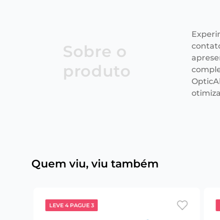
Experi
contat
Sobre o
aprese
produto
comple
OpticAl
otimiz
Quem viu, viu também
LEVE 4 PAGUE 3