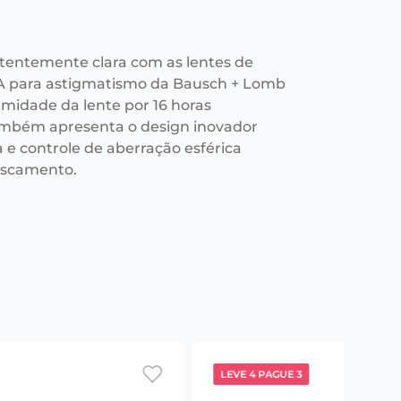
stentemente clara com as lentes de
A para astigmatismo da Bausch + Lomb
midade da lente por 16 horas
mbém apresenta o design inovador
a e controle de aberração esférica
fuscamento.
LEVE 4 PAGUE 3