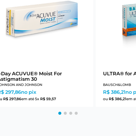
1-Day ACUVUE® Moist For
ULTRA® for 
Astigmatism 30
OHNSON AND JOHNSON
BAUSCH&LOMB
R$ 297,86
no pix
R$ 386,21
no p
ou
R$
297
,
86
em até
5
x
R$
59
,
57
ou
R$
386
,
21
em a