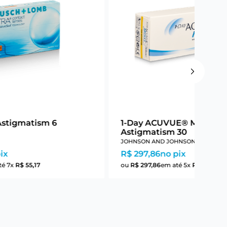
Astigmatism 6
1-Day ACUVUE® Moist Fo
Astigmatism 30
JOHNSON AND JOHNSON
ix
R$ 297,86
no pix
té
7
x
R$
55
,
17
ou
R$
297
,
86
em até
5
x
R$
59
,
57