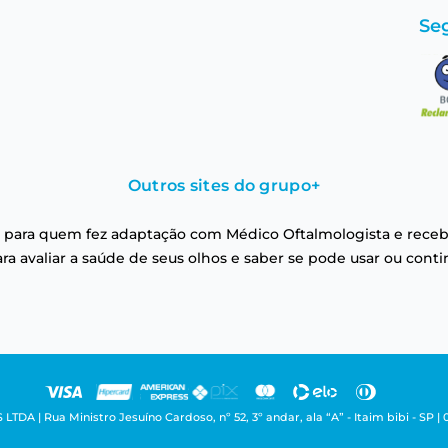
Se
Outros sites do grupo
+
 para quem fez adaptação com Médico Oftalmologista e receb
a avaliar a saúde de seus olhos e saber se pode usar ou conti
| Rua Ministro Jesuíno Cardoso, nº 52, 3º andar, ala “A” - Itaim bibi - SP | 