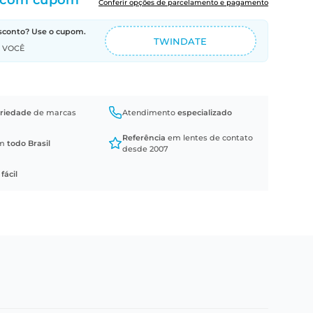
com cupom
Conferir opções de parcelamento e pagamento
sconto? Use o cupom.
TWINDATE
A VOCÊ
riedade
de marcas
Atendimento
especializado
Referência
em lentes de contato
em
todo Brasil
desde 2007
a
fácil