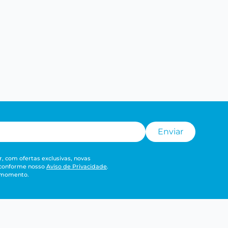
Enviar
, com ofertas exclusivas, novas
 conforme nosso
Aviso de Privacidade
.
r momento.