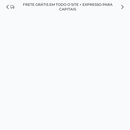
FRETE GRÁTIS EM TODO O SITE + EXPRESSO PARA
ES
CAPITAIS