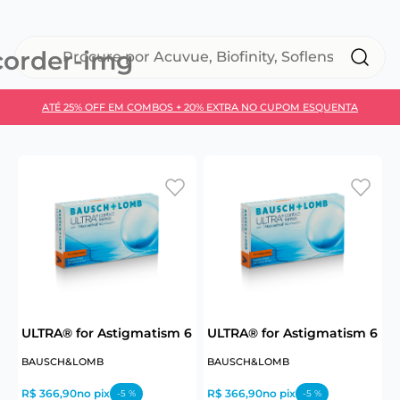
Procure por Acuvue, Biofinity, Soflens...
ATÉ 25% OFF EM COMBOS + 20% EXTRA NO CUPOM ESQUENTA
ULTRA® for Astigmatism 6
ULTRA® for Astigmatism 6
BAUSCH&LOMB
BAUSCH&LOMB
J
R$ 366,90
no pix
R$ 366,90
no pix
-
5
%
-
5
%
R