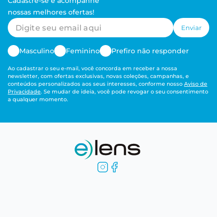
Cadastre-se e acompanhe
nossas melhores ofertas!
Enviar
Masculino
Feminino
Prefiro não responder
Ao cadastrar o seu e-mail, você concorda em receber a nossa
newsletter, com ofertas exclusivas, novas coleções, campanhas, e
conteúdos personalizados aos seus interesses, conforme nosso
Aviso de
Privacidade
. Se mudar de ideia, você pode revogar o seu consentimento
a qualquer momento.