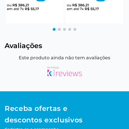
R
ou
R$
386
,
21
ou
R$
386
,
21
em até
7
x
R$
55
,
17
em até
7
x
R$
55
,
17
e
Avaliações
Este produto ainda não tem avaliações
Receba ofertas e
descontos exclusivos