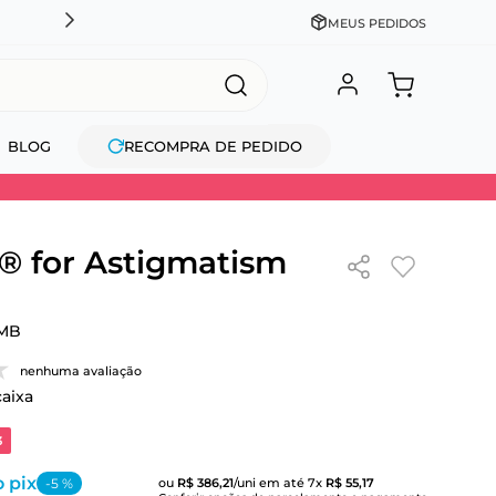
CADASTRE-SE GANHE 10% NA PRIMEIRA COMPRA + COM
MEUS PEDIDOS
BLOG
RECOMPRA DE PEDIDO
 for Astigmatism
MB
nenhuma avaliação
caixa
3
 pix
-
5
%
ou
R$
386
,
21
/uni
em até
7
x
R$
55
,
17