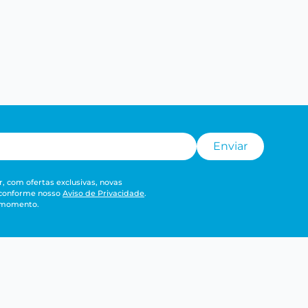
Enviar
, com ofertas exclusivas, novas
 conforme nosso
Aviso de Privacidade
.
r momento.