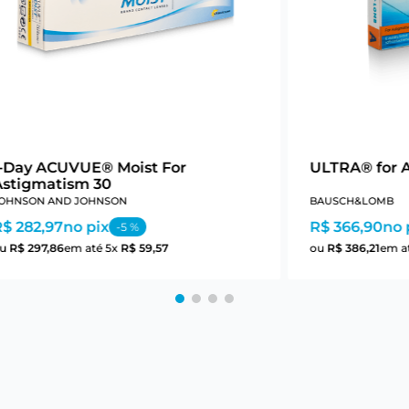
1-Day ACUVUE® Moist For
ULTRA® for 
Astigmatism 30
OHNSON AND JOHNSON
BAUSCH&LOMB
R$ 282,97
no pix
R$ 366,90
no 
-
5
%
ou
R$
297
,
86
em até
5
x
R$
59
,
57
ou
R$
386
,
21
em a