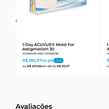
1-Day ACUVUE® Moist For
Astigmatism 30
JOHNSON AND JOHNSON
J
R$ 282,97
no pix
-
5
%
ou
R$
297
,
86
em até
5
x
R$
59
,
57
Avaliações