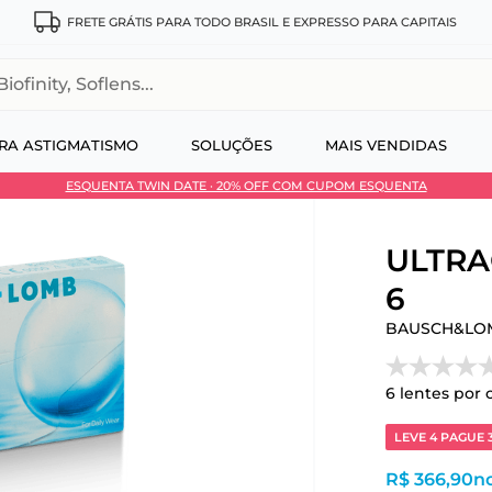
FRETE GRÁTIS PARA TODO BRASIL E EXPRESSO PARA CAPITAIS
, Soflens...
RA ASTIGMATISMO
SOLUÇÕES
MAIS VENDIDAS
ESQUENTA TWIN DATE · 20% OFF COM CUPOM ESQUENTA
 no Pix
ULTRA®
6
BAUSCH&LO
6
lentes por 
LEVE 4 PAGUE 
R$ 366,90
no