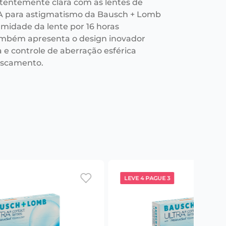
stentemente clara com as lentes de
A para astigmatismo da Bausch + Lomb
midade da lente por 16 horas
mbém apresenta o design inovador
a e controle de aberração esférica
fuscamento.
LEVE 4 PAGUE 3