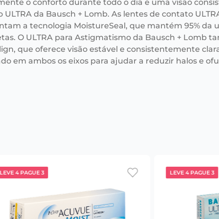
mente o conforto durante todo o dia e uma visão consi
o ULTRA da Bausch + Lomb. As lentes de contato ULTR
ntam a tecnologia MoistureSeal, que mantém 95% da u
tas. O ULTRA para Astigmatismo da Bausch + Lomb ta
ign, que oferece visão estável e consistentemente clar
ado em ambos os eixos para ajudar a reduzir halos e o
LEVE 4 PAGUE 3
LEVE 4 PAGUE 3