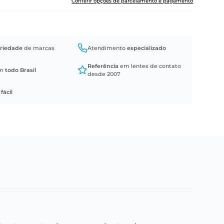
Conferir opções de parcelamento e pagamento
riedade
de marcas
Atendimento
especializado
Referência
em lentes de contato
em
todo Brasil
desde 2007
a
fácil