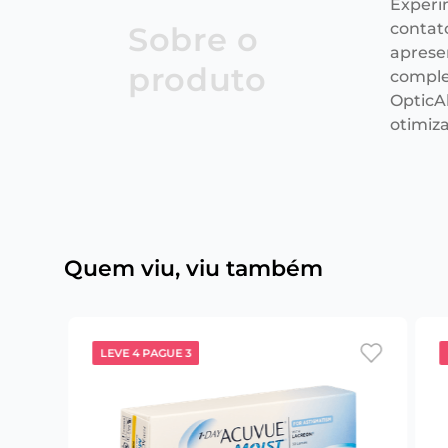
Experi
contat
Sobre o
aprese
produto
comple
OpticAl
otimiz
Quem viu, viu também
LEVE 4 PAGUE 3