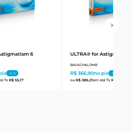
Astigmatism 6
ULTRA® for Astigmatism
BAUSCH&LOMB
pix
R$ 366,90
no pix
-
5
%
-
5
%
té
7
x
R$
55
,
17
ou
R$
386
,
21
em até
7
x
R$
55
,
17