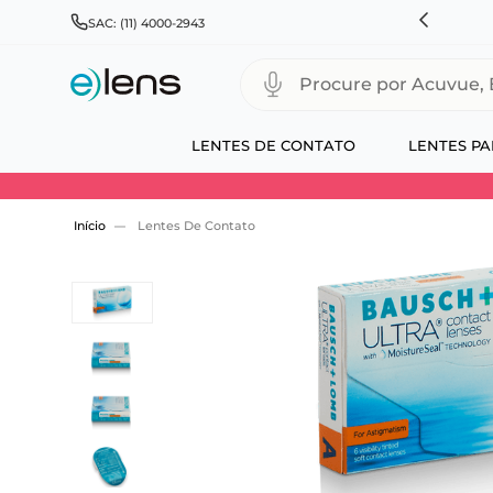
HNSON & JOHNSON, ALCON, BAUSCH+LOMB E COOPERVISION
SAC: (11) 4000-2943
Procure por Acuvue, Biofinity
LENTES DE CONTATO
LENTES PA
Use 30HOJE e ganhe 30% OFF + economia extra
Lentes De Contato