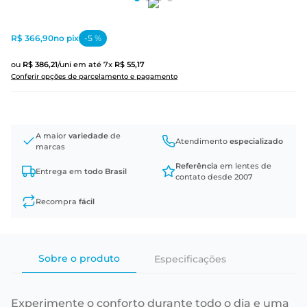
R$ 366,90
no pix
-
5
%
ou
R$
386
,
21
/uni
em até
7
x
R$
55
,
17
Conferir opções de parcelamento e pagamento
A maior
variedade
de
Atendimento
especializado
marcas
Referência
em lentes de
Entrega em
todo Brasil
contato desde 2007
Recompra
fácil
Sobre o produto
Especificações
Experimente o conforto durante todo o dia e uma