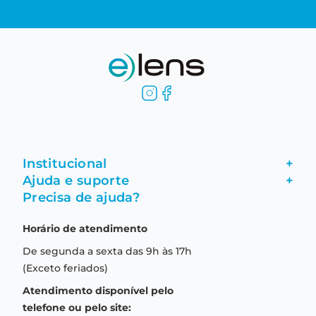
Institucional
+
Ajuda e suporte
+
Fale conosco
Precisa de ajuda?
Como comprar
Quem somos
Horário de atendimento
Garantia
Compras seguras
De segunda a sexta das 9h às 17h
Troca e devolução
Formas de pagamento
(Exceto feriados)
Prazo de entrega
Aviso de privacidade
Atendimento disponível pelo
Central de relacionamento
Termos e condições de uso
telefone ou pelo site: