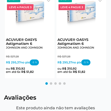
LEVE 4 PAGUE 3
LEVE 4 PAGUE 3
ACUVUE® OASYS
ACUVUE® OASYS
Astigmatism 6
Astigmatism 6
JOHNSON AND JOHNSON
JOHNSON AND JOHNSON
J
R$
327
,
28
R$
327
,
28
R
R$ 295,37
no pix
R$ 295,37
no pix
R
-
5
%
-
5
%
ou
R$
310
,
92
ou
R$
310
,
92
em até
6
x
R$
51
,
82
em até
6
x
R$
51
,
82
e
Avaliações
Este produto ainda não tem avaliações