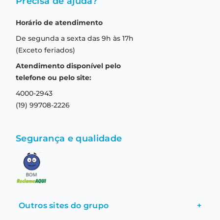
Precisa de ajuda?
Como comprar
Quem somos
Horário de atendimento
Garantia
Compras seguras
De segunda a sexta das 9h às 17h
Troca e devolução
Formas de pagamento
(Exceto feriados)
Prazo de entrega
Aviso de privacidade
Atendimento disponível pelo
Central de relacionamento
Termos e condições de uso
telefone ou pelo site:
4000-2943
(19) 99708-2226
Segurança e qualidade
Outros sites do grupo
+