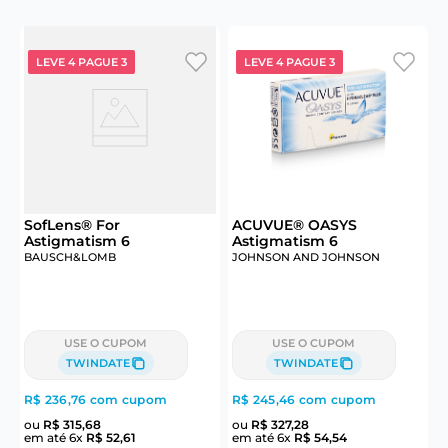
LEVE 4 PAGUE 3
LEVE 4 PAGUE 3
6
SofLens® For
ACUVUE® OASYS
Astigmatism 6
Astigmatism 6
BAUSCH&LOMB
JOHNSON AND JOHNSON
J
USE O CUPOM
USE O CUPOM
TWINDATE
TWINDATE
R$ 236,76
com cupom
R$ 245,46
com cupom
R
ou
R$
315
,
68
ou
R$
327
,
28
em até
6
x
R$
52
,
61
em até
6
x
R$
54
,
54
e