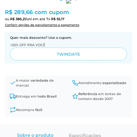
R$ 289,66
com cupom
ou
R$
386
,
21
/uni
em até
7
x
R$
55
,
17
Conferir opções de parcelamento e pagamento
Quer mais desconto? Use o cupom.
+25% OFF PRA VOCÊ
TWINDATE
A maior
variedade
de
Atendimento
especializado
marcas
Referência
em lentes de
Entrega em
todo Brasil
contato desde 2007
Recompra
fácil
Sobre o produto
Especificações