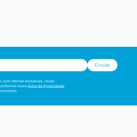
Enviar
, com ofertas exclusivas, novas
 conforme nosso
Aviso de Privacidade
.
r momento.