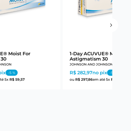
E® Moist For
1-Day ACUVUE® Moist Fo
 30
Astigmatism 30
HNSON
JOHNSON AND JOHNSON
pix
R$ 282,97
no pix
-
5
%
-
5
%
té
5
x
R$
59
,
57
ou
R$
297
,
86
em até
5
x
R$
59
,
57