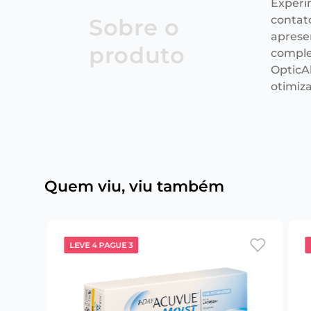
Experi
contat
Sobre o
aprese
produto
comple
OpticAl
otimiz
Quem viu, viu também
LEVE 4 PAGUE 3