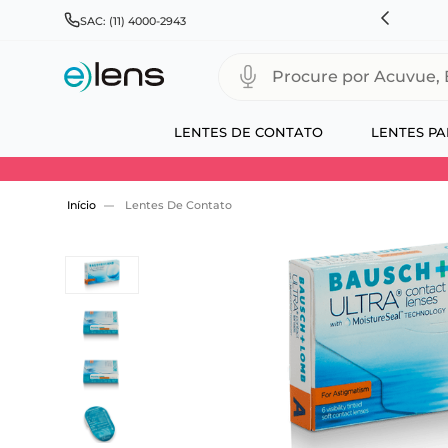
HNSON & JOHNSON, ALCON, BAUSCH+LOMB E COOPERVISION
SAC: (11) 4000-2943
Procure por Acuvue, Biofinity
LENTES DE CONTATO
LENTES PA
Use 30HOJE e ganhe 30% OFF + economia extra
Lentes De Contato