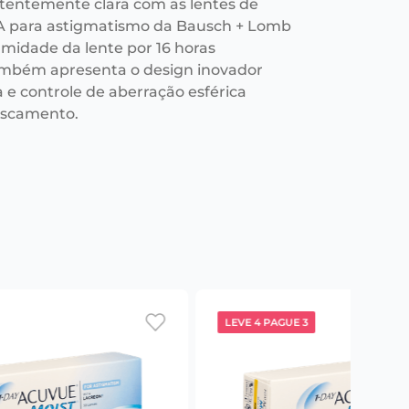
stentemente clara com as lentes de
A para astigmatismo da Bausch + Lomb
midade da lente por 16 horas
mbém apresenta o design inovador
a e controle de aberração esférica
fuscamento.
LEVE 4 PAGUE 3