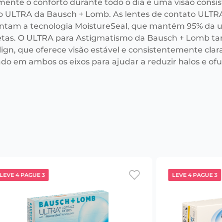
mente o conforto durante todo o dia e uma visão consi
o ULTRA da Bausch + Lomb. As lentes de contato ULTR
ntam a tecnologia MoistureSeal, que mantém 95% da u
tas. O ULTRA para Astigmatismo da Bausch + Lomb ta
ign, que oferece visão estável e consistentemente clar
ado em ambos os eixos para ajudar a reduzir halos e o
LEVE 4 PAGUE 3
LEVE 4 PAGUE 3