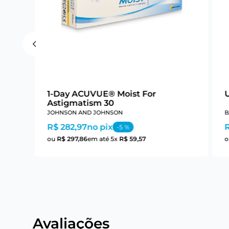
1-Day ACUVUE® Moist For
Astigmatism 30
JOHNSON AND JOHNSON
B
R$ 282,97
no pix
-
5
%
ou
R$
297
,
86
em até
5
x
R$
59
,
57
Avaliações