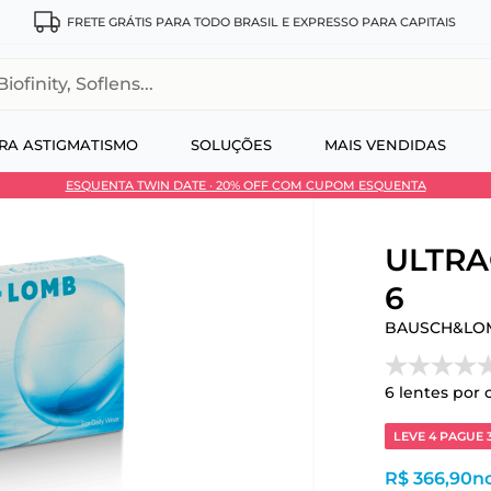
FRETE GRÁTIS PARA TODO BRASIL E EXPRESSO PARA CAPITAIS
, Soflens...
RA ASTIGMATISMO
SOLUÇÕES
MAIS VENDIDAS
ESQUENTA TWIN DATE · 20% OFF COM CUPOM ESQUENTA
 no Pix
ULTRA®
6
BAUSCH&LO
6
lentes por 
LEVE 4 PAGUE 
R$ 366,90
no