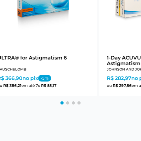
ULTRA® for Astigmatism 6
1-Day ACUVU
Astigmatism
AUSCH&LOMB
JOHNSON AND JO
R$ 366,90
no pix
R$ 282,97
no 
-
5
%
ou
R$
386
,
21
em até
7
x
R$
55
,
17
ou
R$
297
,
86
em a