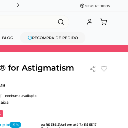
CADASTRE-SE GANHE 10% NA PRIMEIRA COMPRA + COM
MEUS PEDIDOS
BLOG
RECOMPRA DE PEDIDO
 for Astigmatism
MB
nenhuma avaliação
caixa
3
 pix
-
5
%
ou
R$
386
,
21
/uni
em até
7
x
R$
55
,
17