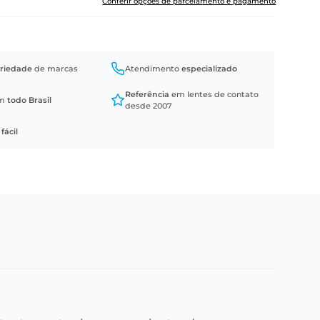
Conferir opções de parcelamento e pagamento
riedade
de marcas
Atendimento
especializado
Referência
em lentes de contato
em
todo Brasil
desde 2007
a
fácil