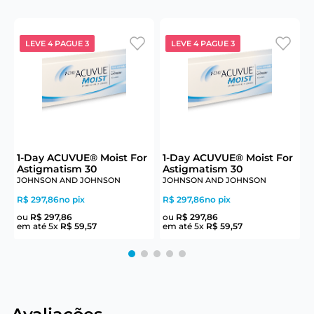
LEVE 4 PAGUE 3
LEVE 4 PAGUE 3
6
1-Day ACUVUE® Moist For
1-Day ACUVUE® Moist For
Astigmatism 30
Astigmatism 30
JOHNSON AND JOHNSON
JOHNSON AND JOHNSON
J
R$ 297,86
no pix
R$ 297,86
no pix
R
ou
R$
297
,
86
ou
R$
297
,
86
em até
5
x
R$
59
,
57
em até
5
x
R$
59
,
57
e