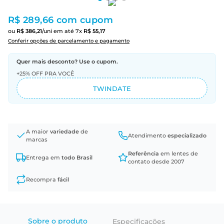
R$ 289,66
com cupom
ou
R$
386
,
21
/uni
em até
7
x
R$
55
,
17
Conferir opções de parcelamento e pagamento
Quer mais desconto? Use o cupom.
+25% OFF PRA VOCÊ
TWINDATE
A maior
variedade
de
Atendimento
especializado
marcas
Referência
em lentes de
Entrega em
todo Brasil
contato desde 2007
Recompra
fácil
Sobre o produto
Especificações