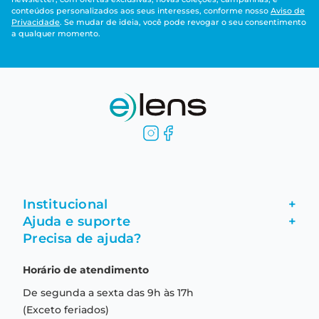
conteúdos personalizados aos seus interesses, conforme nosso
Aviso de
Privacidade
. Se mudar de ideia, você pode revogar o seu consentimento
a qualquer momento.
Institucional
+
Ajuda e suporte
+
Fale conosco
Precisa de ajuda?
Como comprar
Quem somos
Horário de atendimento
Garantia
Compras seguras
De segunda a sexta das 9h às 17h
Troca e devolução
Formas de pagamento
(Exceto feriados)