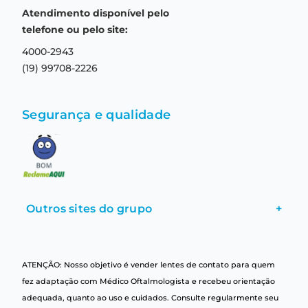
Prazo de entrega
Aviso de privacidade
Atendimento disponível pelo
Central de relacionamento
Termos e condições de uso
telefone ou pelo site:
4000-2943
(19) 99708-2226
Segurança e qualidade
Outros sites do grupo
+
ATENÇÃO: Nosso objetivo é vender lentes de contato para quem
fez adaptação com Médico Oftalmologista e recebeu orientação
adequada, quanto ao uso e cuidados. Consulte regularmente seu