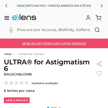
RA
DESCONTO NO PIX + PARCELAMENTO EM ATÉ 10X
Procure por Acuvue, Biofinity, Soflens...
08.08: 25% OFF EXTRA COM CUPOM TWINDATE
Use 30HOJE e ganhe 30% OFF + economia extra no
Pix
Lentes De Contato
ULTRA® for Astigmatism
6
BAUSCH&LOMB
nenhuma avaliação
6
lentes por caixa
LEVE 4 PAGUE 3