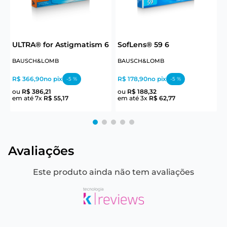
ULTRA® for Astigmatism 6
SofLens® 59 6
BAUSCH&LOMB
BAUSCH&LOMB
J
R$ 366,90
no pix
R$ 178,90
no pix
R
-
5
%
-
5
%
ou
R$
386
,
21
ou
R$
188
,
32
em até
7
x
R$
55
,
17
em até
3
x
R$
62
,
77
e
Avaliações
Este produto ainda não tem avaliações