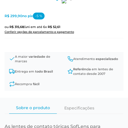
R$ 299,90
no pix
-
5
%
ou
R$
315
,
68
/uni
em até
6
x
R$
52
,
61
Conferir opções de parcelamento e pagamento
A maior
variedade
de
Atendimento
especializado
marcas
Referência
em lentes de
Entrega em
todo Brasil
contato desde 2007
Recompra
fácil
Sobre o produto
Especificações
As lentes de contato tóricas SofLens para