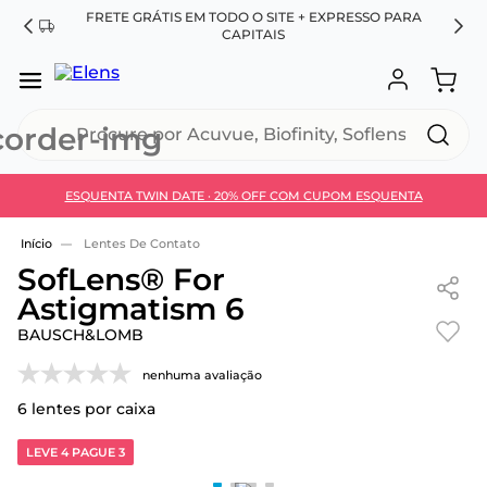
FRETE GRÁTIS EM TODO O SITE + EXPRESSO PARA
ES
CAPITAIS
Procure por Acuvue, Biofinity, Soflens...
ESQUENTA TWIN DATE · 20% OFF COM CUPOM ESQUENTA
Use 30HOJE e ganhe 30% OFF + economia extra no
Pix
Lentes De Contato
SofLens® For
Astigmatism 6
BAUSCH&LOMB
nenhuma avaliação
6
lentes por caixa
LEVE 4 PAGUE 3