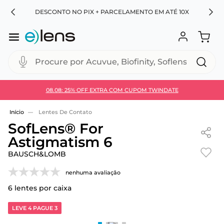
RA
DESCONTO NO PIX + PARCELAMENTO EM ATÉ 10X
Procure por Acuvue, Biofinity, Soflens...
08.08: 25% OFF EXTRA COM CUPOM TWINDATE
Use 30HOJE e ganhe 30% OFF + economia extra no
Pix
Lentes De Contato
SofLens® For
Astigmatism 6
BAUSCH&LOMB
nenhuma avaliação
6
lentes por caixa
LEVE 4 PAGUE 3