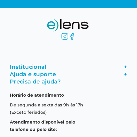
Institucional
+
Ajuda e suporte
+
Fale conosco
Precisa de ajuda?
Como comprar
Quem somos
Horário de atendimento
Garantia
Compras seguras
De segunda a sexta das 9h às 17h
Troca e devolução
Formas de pagamento
(Exceto feriados)
Prazo de entrega
Aviso de privacidade
Atendimento disponível pelo
Central de relacionamento
Termos e condições de uso
telefone ou pelo site: