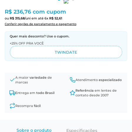
R$ 236,76
com cupom
ou
R$
315
,
68
/uni
em até
6
x
R$
52
,
61
Conferir opções de parcelamento e pagamento
Quer mais desconto? Use o cupom.
+25% OFF PRA VOCÊ
TWINDATE
A maior
variedade
de
Atendimento
especializado
marcas
Referência
em lentes de
Entrega em
todo Brasil
contato desde 2007
Recompra
fácil
Sobre o produto
Especificações