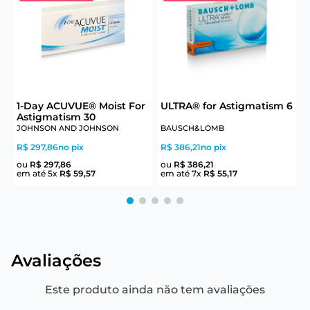
6
1-Day ACUVUE® Moist For
ULTRA® for Astigmatism 6
U
Astigmatism 30
JOHNSON AND JOHNSON
BAUSCH&LOMB
R$ 297,86
no pix
R$ 386,21
no pix
R
ou
R$
297
,
86
ou
R$
386
,
21
em até
5
x
R$
59
,
57
em até
7
x
R$
55
,
17
e
Avaliações
Este produto ainda não tem avaliações