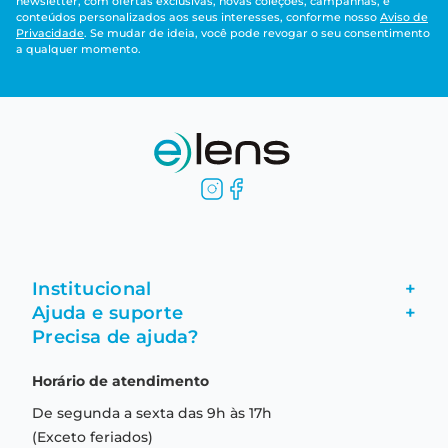
newsletter, com ofertas exclusivas, novas coleções, campanhas, e
conteúdos personalizados aos seus interesses, conforme nosso
Aviso de
Privacidade
. Se mudar de ideia, você pode revogar o seu consentimento
a qualquer momento.
Institucional
+
Ajuda e suporte
+
Fale conosco
Precisa de ajuda?
Como comprar
Quem somos
Horário de atendimento
Garantia
Compras seguras
De segunda a sexta das 9h às 17h
Troca e devolução
Formas de pagamento
(Exceto feriados)