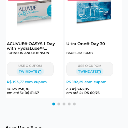
ACUVUE® OASYS 1-Day
Ultra One® Day 30
6
with HydraLuxe™
Technology 30
JOHNSON AND JOHNSON
BAUSCH&LOMB
J
USE O CUPOM
USE O CUPOM
TWINDATE
TWINDATE
R$ 193,77
com cupom
R$ 182,29
com cupom
R
ou
R$
258
,
36
ou
R$
243
,
05
em até
5
x
R$
51
,
67
em até
4
x
R$
60
,
76
e