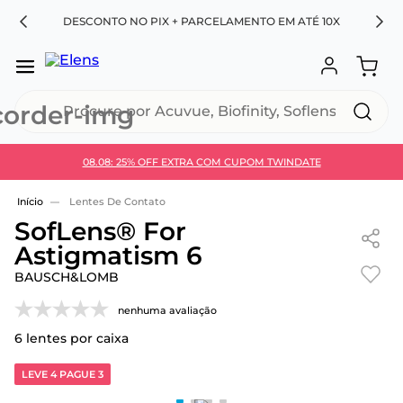
RA
DESCONTO NO PIX + PARCELAMENTO EM ATÉ 10X
Procure por Acuvue, Biofinity, Soflens...
08.08: 25% OFF EXTRA COM CUPOM TWINDATE
Use 30HOJE e ganhe 30% OFF + economia extra no
Pix
Lentes De Contato
SofLens® For
Astigmatism 6
BAUSCH&LOMB
nenhuma avaliação
6
lentes por caixa
LEVE 4 PAGUE 3