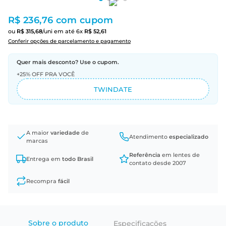
R$ 236,76
com cupom
ou
R$
315
,
68
/uni
em até
6
x
R$
52
,
61
Conferir opções de parcelamento e pagamento
Quer mais desconto? Use o cupom.
+25% OFF PRA VOCÊ
TWINDATE
A maior
variedade
de
Atendimento
especializado
marcas
Referência
em lentes de
Entrega em
todo Brasil
contato desde 2007
Recompra
fácil
Sobre o produto
Especificações