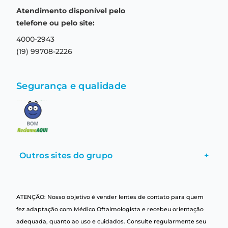
Prazo de entrega
Aviso de privacidade
Atendimento disponível pelo
Central de relacionamento
Termos e condições de uso
telefone ou pelo site:
4000-2943
(19) 99708-2226
Segurança e qualidade
Outros sites do grupo
+
ATENÇÃO: Nosso objetivo é vender lentes de contato para quem
fez adaptação com Médico Oftalmologista e recebeu orientação
adequada, quanto ao uso e cuidados. Consulte regularmente seu