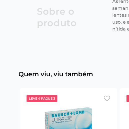
As len
semana
Sobre o
lentes
produto
uso, e
nítida e
Quem viu, viu também
LEVE 4 PAGUE 3