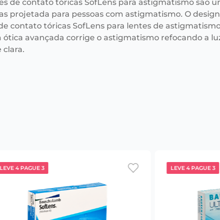
tes de contato tóricas SofLens para astigmatismo são u
s projetada para pessoas com astigmatismo. O desig
 de contato tóricas SofLens para lentes de astigmatism
 a ótica avançada corrige o astigmatismo refocando a 
 clara.
LEVE 4 PAGUE 3
LEVE 4 PAGUE 3