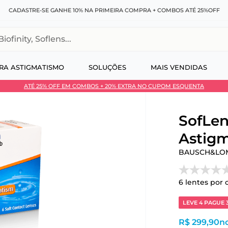
CADASTRE-SE GANHE 10% NA PRIMEIRA COMPRA + COMBOS ATÉ 25%OFF
, Soflens...
RA ASTIGMATISMO
SOLUÇÕES
MAIS VENDIDAS
ATÉ 25% OFF EM COMBOS + 20% EXTRA NO CUPOM ESQUENTA
 no Pix
SofLen
Astigm
BAUSCH&LO
6
lentes por 
LEVE 4 PAGUE 
R$ 299,90
no