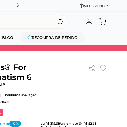
DESCONTO NO PIX OU À VISTA + PARCELAMENTO EM AT
MEUS PEDIDOS
BLOG
RECOMPRA DE PEDIDO
s® For
atism 6
MB
nenhuma avaliação
caixa
3
 pix
-
5
%
ou
R$
315
,
68
/uni
em até
6
x
R$
52
,
61