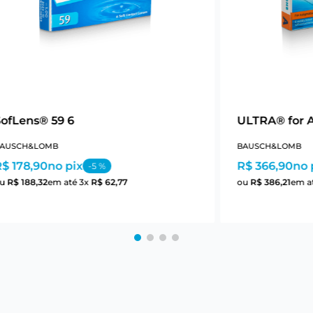
SofLens® 59 6
ULTRA® for 
AUSCH&LOMB
BAUSCH&LOMB
$ 178,90
no pix
R$ 366,90
no 
-
5
%
ou
R$
188
,
32
em até
3
x
R$
62
,
77
ou
R$
386
,
21
em a