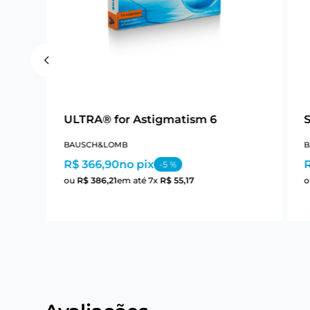
ULTRA® for Astigmatism 6
BAUSCH&LOMB
B
R$ 366,90
no pix
R
-
5
%
ou
R$
386
,
21
em até
7
x
R$
55
,
17