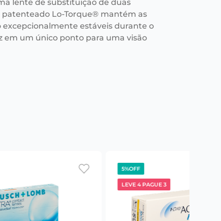
ma lente de substituição de duas
n patenteado Lo-Torque® mantém as
o excepcionalmente estáveis durante o
luz em um único ponto para uma visão
5%
OFF
LEVE 4 PAGUE 3