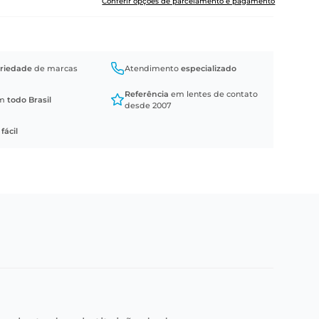
Conferir opções de parcelamento e pagamento
riedade
de marcas
Atendimento
especializado
Referência
em lentes de contato
em
todo Brasil
desde 2007
a
fácil