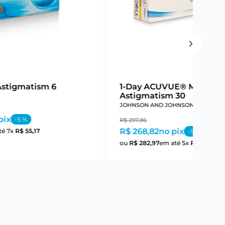
Astigmatism 6
1-Day ACUVUE® Moist Fo
Astigmatism 30
JOHNSON AND JOHNSON
pix
-
5
%
R$
297
,
86
R$ 268,82
no pix
té
7
x
R$
55
,
17
-
5
%
ou
R$
282
,
97
em até
5
x
R$
56
,
59