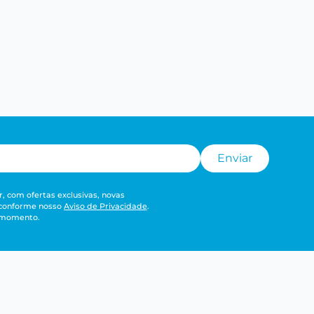
Enviar
, com ofertas exclusivas, novas
 conforme nosso
Aviso de Privacidade
.
r momento.