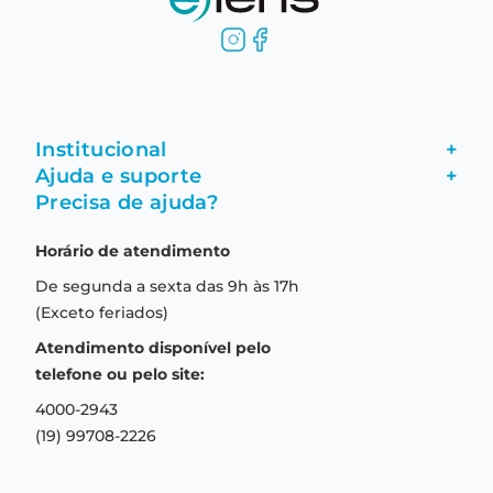
Institucional
+
Ajuda e suporte
+
Fale conosco
Precisa de ajuda?
Como comprar
Quem somos
Horário de atendimento
Garantia
Compras seguras
De segunda a sexta das 9h às 17h
Troca e devolução
Formas de pagamento
(Exceto feriados)
Prazo de entrega
Aviso de privacidade
Atendimento disponível pelo
Central de relacionamento
Termos e condições de uso
telefone ou pelo site:
4000-2943
(19) 99708-2226