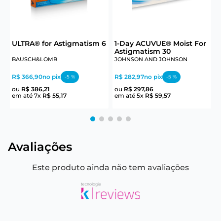
6
ULTRA® for Astigmatism 6
1-Day ACUVUE® Moist For
Astigmatism 30
BAUSCH&LOMB
JOHNSON AND JOHNSON
J
R$ 366,90
no pix
R$ 282,97
no pix
R
-
5
%
-
5
%
ou
R$
386
,
21
ou
R$
297
,
86
em até
7
x
R$
55
,
17
em até
5
x
R$
59
,
57
e
Avaliações
Este produto ainda não tem avaliações