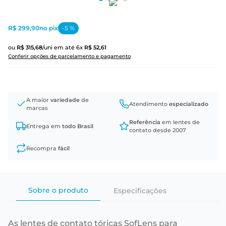
R$ 299,90
no pix
-
5
%
ou
R$
315
,
68
/uni
em até
6
x
R$
52
,
61
Conferir opções de parcelamento e pagamento
A maior
variedade
de
Atendimento
especializado
marcas
Referência
em lentes de
Entrega em
todo Brasil
contato desde 2007
Recompra
fácil
Sobre o produto
Especificações
As lentes de contato tóricas SofLens para