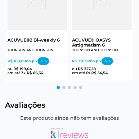
J
ACUVUE®2 Bi-weekly 6
ACUVUE® OASYS
Astigmatism 6
R
JOHNSON AND JOHNSON
JOHNSON AND JOHNSON
e
R$ 189,09
no pix
R$ 310,92
no pix
-
5
%
-
5
%
ou
R$
199
,
04
ou
R$
327
,
28
em até
3
x
R$
66
,
34
em até
6
x
R$
54
,
54
Avaliações
Este produto ainda não tem avaliações