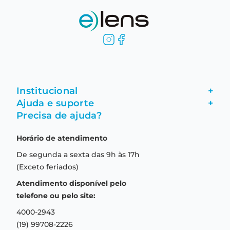
Institucional
+
Ajuda e suporte
+
Fale conosco
Precisa de ajuda?
Como comprar
Quem somos
Horário de atendimento
Garantia
Compras seguras
De segunda a sexta das 9h às 17h
Troca e devolução
Formas de pagamento
(Exceto feriados)
Prazo de entrega
Aviso de privacidade
Atendimento disponível pelo
Central de relacionamento
Termos e condições de uso
telefone ou pelo site:
4000-2943
(19) 99708-2226