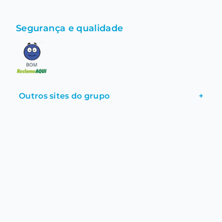
Segurança e qualidade
Outros sites do grupo
+
ATENÇÃO: Nosso objetivo é vender lentes de contato para quem
fez adaptação com Médico Oftalmologista e recebeu orientação
adequada, quanto ao uso e cuidados. Consulte regularmente seu
médico oftalmologista para avaliar a saúde de seus olhos e saber
se pode usar ou continuar usando lentes de contato.