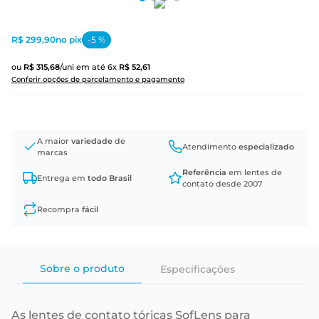
R$ 299,90
no pix
-
5
%
ou
R$
315
,
68
/uni
em até
6
x
R$
52
,
61
Conferir opções de parcelamento e pagamento
A maior
variedade
de
Atendimento
especializado
marcas
Referência
em lentes de
Entrega em
todo Brasil
contato desde 2007
Recompra
fácil
Sobre o produto
Especificações
As lentes de contato tóricas SofLens para