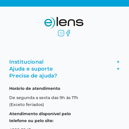
Institucional
+
Ajuda e suporte
+
Fale conosco
Precisa de ajuda?
Como comprar
Quem somos
Horário de atendimento
Garantia
Compras seguras
De segunda a sexta das 9h às 17h
Troca e devolução
Formas de pagamento
(Exceto feriados)
Prazo de entrega
Aviso de privacidade
Atendimento disponível pelo
Central de relacionamento
Termos e condições de uso
telefone ou pelo site: