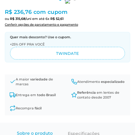
R$ 236,76
com cupom
ou
R$
315
,
68
/uni
em até
6
x
R$
52
,
61
Conferir opções de parcelamento e pagamento
Quer mais desconto? Use o cupom.
+25% OFF PRA VOCÊ
TWINDATE
A maior
variedade
de
Atendimento
especializado
marcas
Referência
em lentes de
Entrega em
todo Brasil
contato desde 2007
Recompra
fácil
Sobre o produto
Especificações