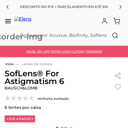
RA
DESCONTO NO PIX + PARCELAMENTO EM ATÉ 10X
Procure por Acuvue, Biofinity, Soflens...
08.08: 25% OFF EXTRA COM CUPOM TWINDATE
Use 30HOJE e ganhe 30% OFF + economia extra no
Pix
Lentes De Contato
SofLens® For
Astigmatism 6
BAUSCH&LOMB
nenhuma avaliação
6
lentes por caixa
LEVE 4 PAGUE 3