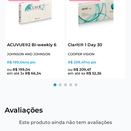
ACUVUE®2 Bi-weekly 6
Clariti® 1 Day 30
A
JOHNSON AND JOHNSON
COOPER VISION
R$ 199,04
no pix
R$ 209,47
no pix
R
ou
R$
199
,
04
ou
R$
209
,
47
em até
3
x
R$
66
,
34
em até
4
x
R$
52
,
36
e
Avaliações
Este produto ainda não tem avaliações