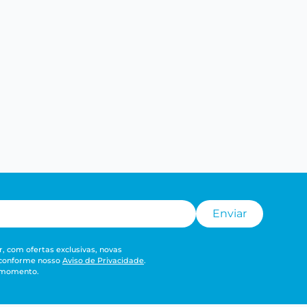
Enviar
, com ofertas exclusivas, novas
 conforme nosso
Aviso de Privacidade
.
r momento.