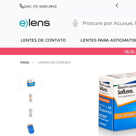
HNSON & JOHNSON, ALCON, BAUSCH+LOMB E COOPERVISION
SAC: (11) 4000-2943
Procure por Acuvue, Biofinity
LENTES DE CONTATO
LENTES PARA ASTIGMATI
08.08
Use 30HOJE e ganhe 30% OFF + economia extra
Lentes De Contato