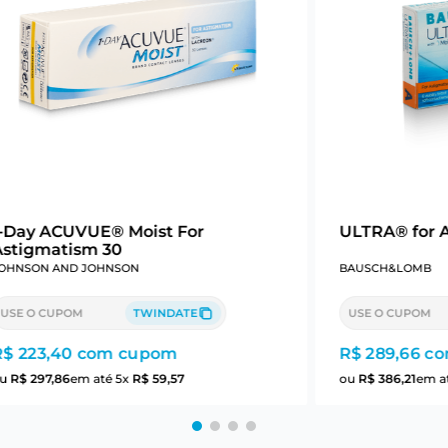
1-Day ACUVUE® Moist For
ULTRA® for 
Astigmatism 30
OHNSON AND JOHNSON
BAUSCH&LOMB
USE O CUPOM
TWINDATE
USE O CUPOM
R$ 223,40
com cupom
R$ 289,66
co
ou
R$
297
,
86
em até
5
x
R$
59
,
57
ou
R$
386
,
21
em a