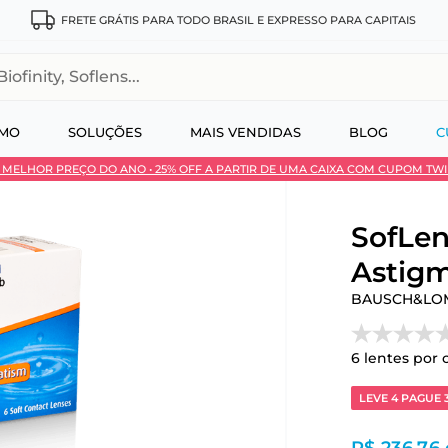
FRETE GRÁTIS PARA TODO BRASIL E EXPRESSO PARA CAPITAIS
, Soflens...
SMO
SOLUÇÕES
MAIS VENDIDAS
BLOG
C
 • MELHOR PREÇO DO ANO • 25% OFF A PARTIR DE UMA CAIXA COM CUPOM TW
 no Pix
SofLen
Astigm
BAUSCH&LO
6
lentes por 
LEVE 4 PAGUE 