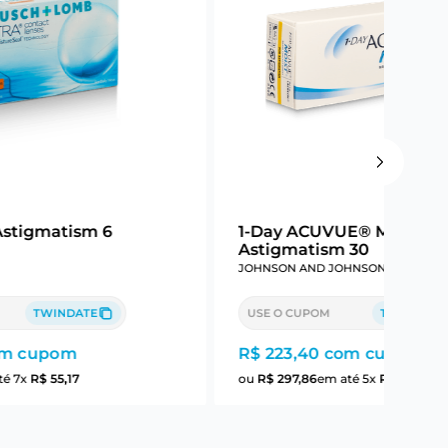
Astigmatism 6
1-Day ACUVUE® Moist Fo
Astigmatism 30
JOHNSON AND JOHNSON
TWINDATE
USE O CUPOM
TWINDATE
m cupom
R$ 223,40
com cupom
té
7
x
R$
55
,
17
ou
R$
297
,
86
em até
5
x
R$
59
,
57