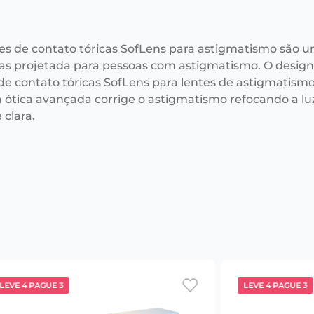
tes de contato tóricas SofLens para astigmatismo são u
s projetada para pessoas com astigmatismo. O desig
 de contato tóricas SofLens para lentes de astigmatism
 a ótica avançada corrige o astigmatismo refocando a 
 clara.
LEVE 4 PAGUE 3
LEVE 4 PAGUE 3