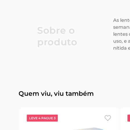
As len
semana
Sobre o
lentes
produto
uso, e
nítida e
Quem viu, viu também
LEVE 4 PAGUE 3