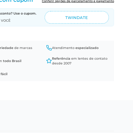
com cupom
Conferir opções de parcelamento e pagamento
sconto? Use o cupom.
TWINDATE
A VOCÊ
riedade
de marcas
Atendimento
especializado
Referência
em lentes de contato
em
todo Brasil
desde 2007
a
fácil