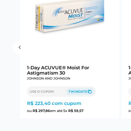
1-Day ACUVUE® Moist For
Astigmatism 30
JOHNSON AND JOHNSON
J
USE O CUPOM
TWINDATE
R$ 223,40
com cupom
ou
R$
297
,
86
em até
5
x
R$
59
,
57