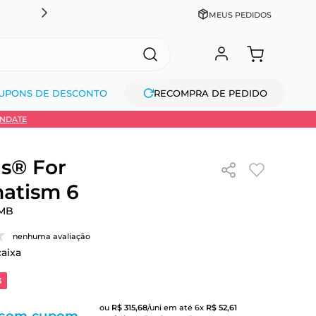
CADASTRE-SE GANHE 10% NA PRIMEIRA COMPRA + COM
MEUS PEDIDOS
UPONS DE DESCONTO
RECOMPRA DE PEDIDO
INDATE
s® For
atism 6
MB
nenhuma avaliação
caixa
3
ou
R$
315
,
68
/uni
em até
6
x
R$
52
,
61