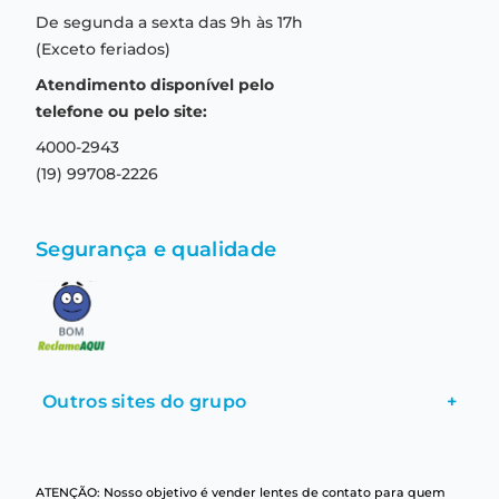
Institucional
+
Ajuda e suporte
+
Fale conosco
Precisa de ajuda?
Como comprar
Quem somos
Horário de atendimento
Garantia
Compras seguras
De segunda a sexta das 9h às 17h
Troca e devolução
Formas de pagamento
(Exceto feriados)
Prazo de entrega
Aviso de privacidade
Atendimento disponível pelo
Central de relacionamento
Termos e condições de uso
telefone ou pelo site: