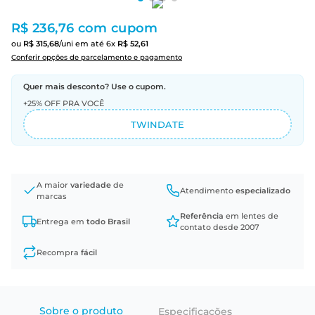
R$ 236,76
com cupom
ou
R$
315
,
68
/uni
em até
6
x
R$
52
,
61
Conferir opções de parcelamento e pagamento
Quer mais desconto? Use o cupom.
+25% OFF PRA VOCÊ
TWINDATE
A maior
variedade
de
Atendimento
especializado
marcas
Referência
em lentes de
Entrega em
todo Brasil
contato desde 2007
Recompra
fácil
Sobre o produto
Especificações