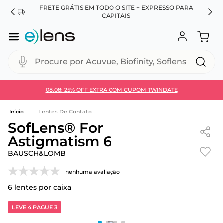
FRETE GRÁTIS EM TODO O SITE + EXPRESSO PARA
ES
CAPITAIS
Procure por Acuvue, Biofinity, Soflens...
08.08: 25% OFF EXTRA COM CUPOM TWINDATE
Use 30HOJE e ganhe 30% OFF + economia extra no
Pix
Lentes De Contato
SofLens® For
Astigmatism 6
BAUSCH&LOMB
nenhuma avaliação
6
lentes por caixa
LEVE 4 PAGUE 3