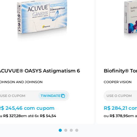
ACUVUE® OASYS Astigmatism 6
Biofinity® Tor
OHNSON AND JOHNSON
COOPER VISION
USE O CUPOM
TWINDATE
USE O CUPOM
R$ 245,46
com cupom
R$ 284,21
co
ou
R$
327
,
28
em até
6
x
R$
54
,
54
ou
R$
378
,
95
em a