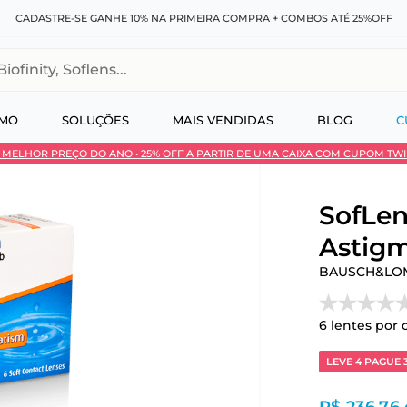
CADASTRE-SE GANHE 10% NA PRIMEIRA COMPRA + COMBOS ATÉ 25%OFF
, Soflens...
SMO
SOLUÇÕES
MAIS VENDIDAS
BLOG
C
 • MELHOR PREÇO DO ANO • 25% OFF A PARTIR DE UMA CAIXA COM CUPOM TW
 no Pix
SofLen
Astigm
BAUSCH&LO
6
lentes por 
LEVE 4 PAGUE 