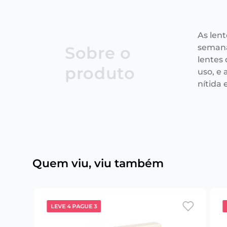
As len
semana
Sobre o
lentes
produto
uso, e
nítida e
Quem viu, viu também
LEVE 4 PAGUE 3