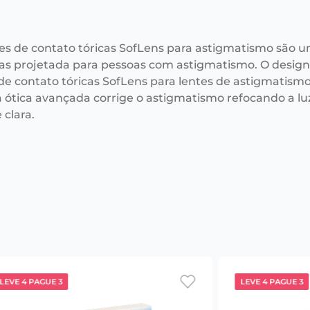
tes de contato tóricas SofLens para astigmatismo são u
s projetada para pessoas com astigmatismo. O desig
 de contato tóricas SofLens para lentes de astigmatism
 a ótica avançada corrige o astigmatismo refocando a 
 clara.
LEVE 4 PAGUE 3
LEVE 4 PAGUE 3