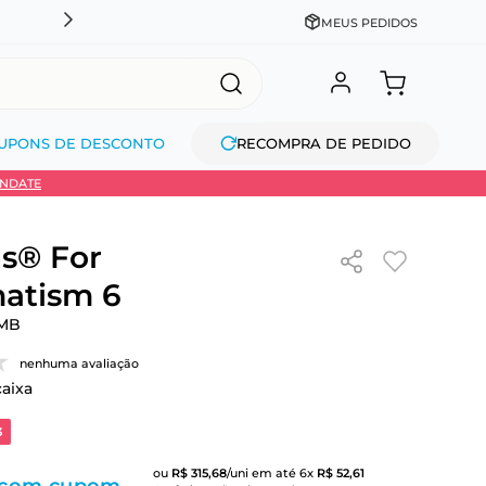
DESCONTO NO PIX OU À VISTA + PARCELAMENTO EM AT
MEUS PEDIDOS
UPONS DE DESCONTO
RECOMPRA DE PEDIDO
INDATE
s® For
atism 6
MB
nenhuma avaliação
caixa
3
ou
R$
315
,
68
/uni
em até
6
x
R$
52
,
61