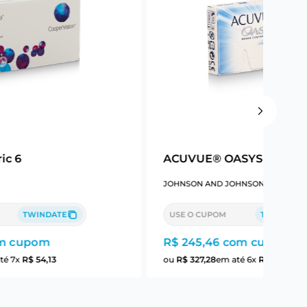
ic 6
ACUVUE® OASYS Astigm
JOHNSON AND JOHNSON
TWINDATE
USE O CUPOM
TWINDATE
m cupom
R$ 245,46
com cupom
té
7
x
R$
54
,
13
ou
R$
327
,
28
em até
6
x
R$
54
,
54