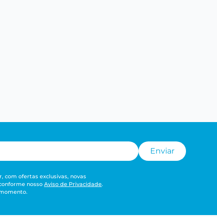
Enviar
, com ofertas exclusivas, novas
 conforme nosso
Aviso de Privacidade
.
r momento.