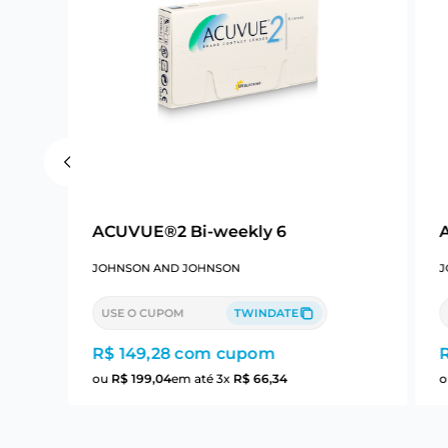
ACUVUE®2 Bi-weekly 6
JOHNSON AND JOHNSON
J
USE O CUPOM
TWINDATE
R$ 149,28
com cupom
ou
R$
199
,
04
em até
3
x
R$
66
,
34