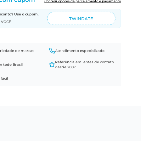
com cupom
Conferir opções de parcelamento e pagamento
sconto? Use o cupom.
TWINDATE
A VOCÊ
riedade
de marcas
Atendimento
especializado
Referência
em lentes de contato
em
todo Brasil
desde 2007
a
fácil