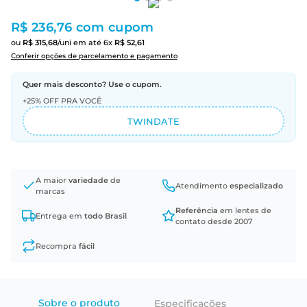
R$ 236,76
com cupom
ou
R$
315
,
68
/uni
em até
6
x
R$
52
,
61
Conferir opções de parcelamento e pagamento
Quer mais desconto? Use o cupom.
+25% OFF PRA VOCÊ
TWINDATE
A maior
variedade
de
Atendimento
especializado
marcas
Referência
em lentes de
Entrega em
todo Brasil
contato desde 2007
Recompra
fácil
Sobre o produto
Especificações