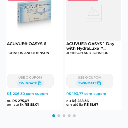
ACUVUE® OASYS 6
ACUVUE® OASYS 1-Day
with HydraLuxe™
Technology 30
JOHNSON AND JOHNSON
JOHNSON AND JOHNSON
J
USE O CUPOM
USE O CUPOM
TWINDATE
TWINDATE
R$ 206,30
com cupom
R$ 193,77
com cupom
R
ou
R$
275
,
07
ou
R$
258
,
36
em até
5
x
R$
55
,
01
em até
5
x
R$
51
,
67
e