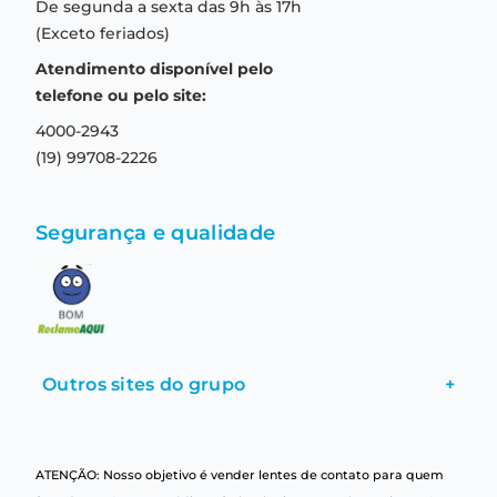
De segunda a sexta das 9h às 17h
Troca e devolução
Formas de pagamento
(Exceto feriados)
Prazo de entrega
Aviso de privacidade
Atendimento disponível pelo
Central de relacionamento
Termos e condições de uso
telefone ou pelo site:
4000-2943
(19) 99708-2226
Segurança e qualidade
Outros sites do grupo
+
ATENÇÃO: Nosso objetivo é vender lentes de contato para quem