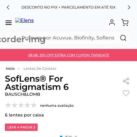
RA
DESCONTO NO PIX + PARCELAMENTO EM ATÉ 10X
Procure por Acuvue, Biofinity, Soflens...
08.08: 25% OFF EXTRA COM CUPOM TWINDATE
Use 30HOJE e ganhe 30% OFF + economia extra no
Pix
Lentes De Contato
SofLens® For
Astigmatism 6
BAUSCH&LOMB
nenhuma avaliação
6
lentes por caixa
LEVE 4 PAGUE 3