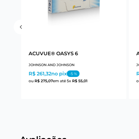
 6
ACUVUE® OASYS 6
JOHNSON AND JOHNSON
J
R$ 261,32
no pix
R
-
5
%
ou
R$
275
,
07
em até
5
x
R$
55
,
01