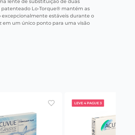
ma lente de substituição de duas
n patenteado Lo-Torque® mantém as
o excepcionalmente estáveis durante o
luz em um único ponto para uma visão
LEVE 4 PAGUE 3