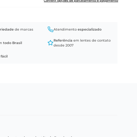
Conferir opções de parcelamento e pagamento
riedade
de marcas
Atendimento
especializado
Referência
em lentes de contato
em
todo Brasil
desde 2007
a
fácil