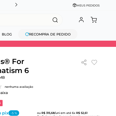
CADASTRE-SE GANHE 10% NA PRIMEIRA COMPRA + COM
MEUS PEDIDOS
BLOG
RECOMPRA DE PEDIDO
s® For
atism 6
MB
nenhuma avaliação
caixa
3
 pix
-
5
%
ou
R$
315
,
68
/uni
em até
6
x
R$
52
,
61