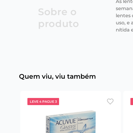
As len
semana
Sobre o
lentes
produto
uso, e
nítida e
Quem viu, viu também
LEVE 4 PAGUE 3