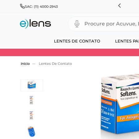
HNSON & JOHNSON, ALCON, BAUSCH+LOMB E COOPERVISION
SAC: (11) 4000-2943
Procure por Acuvue, Biofinity
LENTES DE CONTATO
LENTES PA
Use 30HOJE e ganhe 30% OFF + economia extra
Lentes De Contato