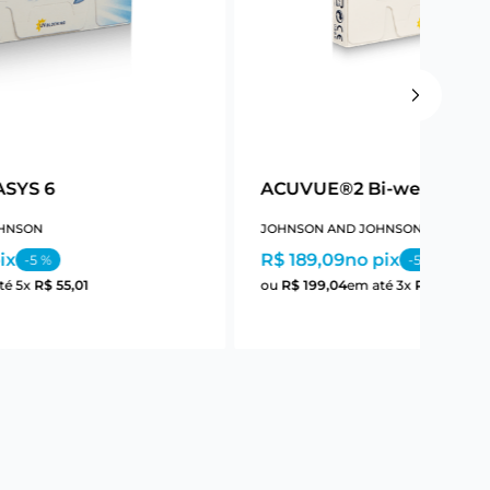
SYS 6
ACUVUE®2 Bi-weekly 6
HNSON
JOHNSON AND JOHNSON
ix
R$ 189,09
no pix
-
5
%
-
5
%
té
5
x
R$
55
,
01
ou
R$
199
,
04
em até
3
x
R$
66
,
34