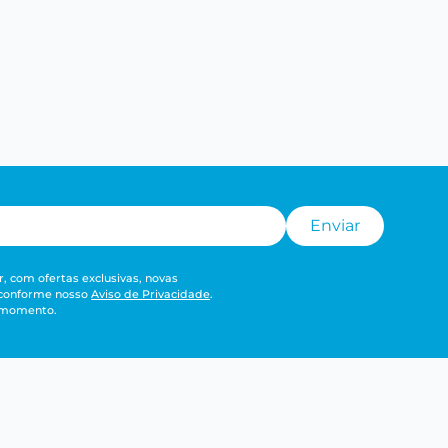
Enviar
, com ofertas exclusivas, novas
 conforme nosso
Aviso de Privacidade
.
r momento.