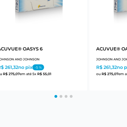
ACUVUE® OASYS 6
ACUVUE® OA
OHNSON AND JOHNSON
JOHNSON AND JO
$ 261,32
no pix
R$ 261,32
no p
-
5
%
ou
R$
275
,
07
em até
5
x
R$
55
,
01
ou
R$
275
,
07
em a