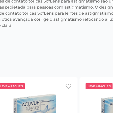
tes de contato tóricas SofLens para astigmatismo são u
s projetada para pessoas com astigmatismo. O desig
 de contato tóricas SofLens para lentes de astigmatism
 a ótica avançada corrige o astigmatismo refocando a 
 clara.
LEVE 4 PAGUE 3
LEVE 4 PAGUE 3