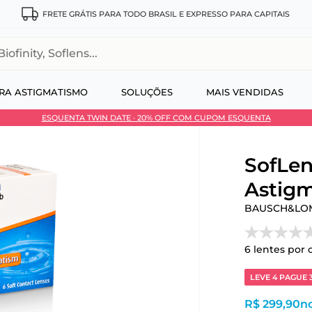
FRETE GRÁTIS PARA TODO BRASIL E EXPRESSO PARA CAPITAIS
, Soflens...
RA ASTIGMATISMO
SOLUÇÕES
MAIS VENDIDAS
ESQUENTA TWIN DATE · 20% OFF COM CUPOM ESQUENTA
 no Pix
SofLen
Astigm
BAUSCH&LO
6
lentes por 
LEVE 4 PAGUE 
R$ 299,90
no