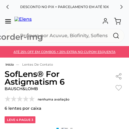
RA
DESCONTO NO PIX + PARCELAMENTO EM ATÉ 10X
Procure por Acuvue, Biofinity, Soflens...
ATÉ 25% OFF EM COMBOS + 20% EXTRA NO CUPOM ESQUENTA
Use 30HOJE e ganhe 30% OFF + economia extra no
Pix
Lentes De Contato
SofLens® For
Astigmatism 6
BAUSCH&LOMB
nenhuma avaliação
6
lentes por caixa
LEVE 4 PAGUE 3