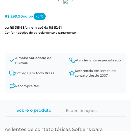
R$ 299,90
no pix
-
5
%
ou
R$
315
,
68
/uni
em até
6
x
R$
52
,
61
Conferir opções de parcelamento e pagamento
A maior
variedade
de
Atendimento
especializado
marcas
Referência
em lentes de
Entrega em
todo Brasil
contato desde 2007
Recompra
fácil
Sobre o produto
Especificações
As lentes de contato tóricas SofLens para