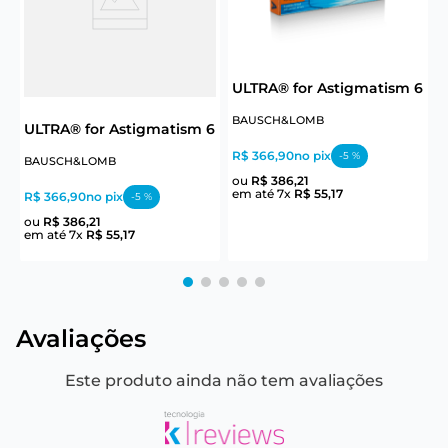
6
ULTRA® for Astigmatism 6
BAUSCH&LOMB
J
ULTRA® for Astigmatism 6
R$ 366,90
no pix
-
5
%
R
BAUSCH&LOMB
R
ou
R$
386
,
21
em até
7
x
R$
55
,
17
R$ 366,90
no pix
-
5
%
e
ou
R$
386
,
21
em até
7
x
R$
55
,
17
Avaliações
Este produto ainda não tem avaliações