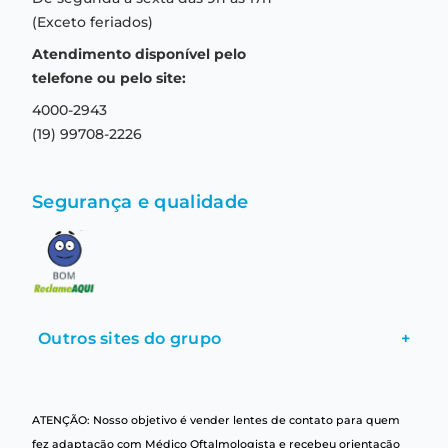
Troca e devolução
Formas de pagamento
(Exceto feriados)
Prazo de entrega
Aviso de privacidade
Atendimento disponível pelo
Central de relacionamento
Termos e condições de uso
telefone ou pelo site:
4000-2943
(19) 99708-2226
Segurança e qualidade
Outros sites do grupo
+
ATENÇÃO: Nosso objetivo é vender lentes de contato para quem
fez adaptação com Médico Oftalmologista e recebeu orientação