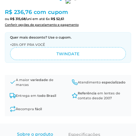
R$ 236,76
com cupom
ou
R$
315
,
68
/uni
em até
6
x
R$
52
,
61
Conferir opções de parcelamento e pagamento
Quer mais desconto? Use o cupom.
+25% OFF PRA VOCÊ
TWINDATE
A maior
variedade
de
Atendimento
especializado
marcas
Referência
em lentes de
Entrega em
todo Brasil
contato desde 2007
Recompra
fácil
Sobre o produto
Especificações