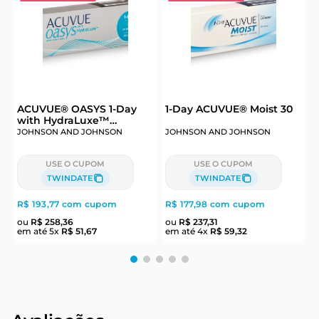
ACUVUE® OASYS 1-Day
1-Day ACUVUE® Moist 30
P
6
with HydraLuxe™
Technology 30
JOHNSON AND JOHNSON
JOHNSON AND JOHNSON
USE O CUPOM
USE O CUPOM
TWINDATE
TWINDATE
R$ 193,77
com cupom
R$ 177,98
com cupom
R
ou
R$
258
,
36
ou
R$
237
,
31
em até
5
x
R$
51
,
67
em até
4
x
R$
59
,
32
e