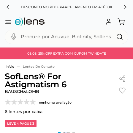
RA
DESCONTO NO PIX + PARCELAMENTO EM ATÉ 10X
Procure por Acuvue, Biofinity, Soflens...
08.08: 25% OFF EXTRA COM CUPOM TWINDATE
Use 30HOJE e ganhe 30% OFF + economia extra no
Pix
Lentes De Contato
SofLens® For
Astigmatism 6
BAUSCH&LOMB
nenhuma avaliação
6
lentes por caixa
LEVE 4 PAGUE 3