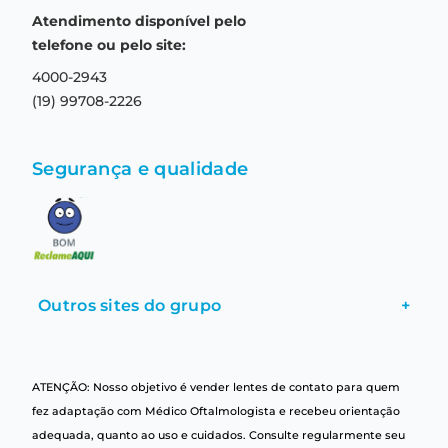
Prazo de entrega
Aviso de privacidade
Atendimento disponível pelo
Central de relacionamento
Termos e condições de uso
telefone ou pelo site:
4000-2943
(19) 99708-2226
Segurança e qualidade
Outros sites do grupo
+
ATENÇÃO: Nosso objetivo é vender lentes de contato para quem
fez adaptação com Médico Oftalmologista e recebeu orientação
adequada, quanto ao uso e cuidados. Consulte regularmente seu