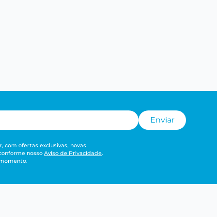
Enviar
, com ofertas exclusivas, novas
 conforme nosso
Aviso de Privacidade
.
r momento.