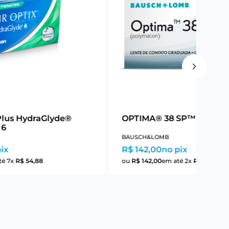
Plus HydraGlyde®
OPTIMA® 38 SP™ 1
 6
BAUSCH&LOMB
ix
R$ 142,00
no pix
té
7
x
R$
54
,
88
ou
R$
142
,
00
em até
2
x
R$
71
,
00