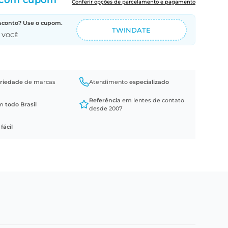
com cupom
Conferir opções de parcelamento e pagamento
sconto? Use o cupom.
TWINDATE
A VOCÊ
riedade
de marcas
Atendimento
especializado
Referência
em lentes de contato
em
todo Brasil
desde 2007
a
fácil