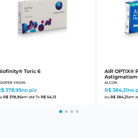
iofinity® Toric 6
AIR OPTIX® 
Astigmatism
OOPER VISION
ALCON
R$ 378,95
no pix
R$ 384,21
no p
ou
R$
378
,
95
em até
7
x
R$
54
,
13
ou
R$
384
,
21
em a