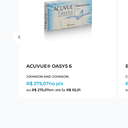
ACUVUE® OASYS 6
B
JOHNSON AND JOHNSON
C
R$ 275,07
no pix
ou
R$
275
,
07
em até
5
x
R$
55
,
01