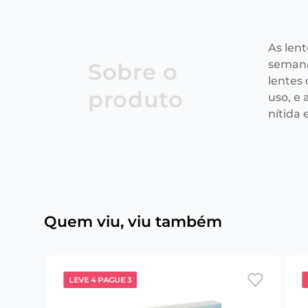
As len
semana
Sobre o
lentes
produto
uso, e
nítida e
Quem viu, viu também
LEVE 4 PAGUE 3