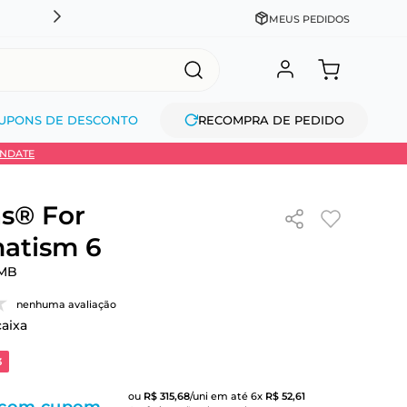
DESCONTO NO PIX OU À VISTA + PARCELAMENTO EM AT
MEUS PEDIDOS
UPONS DE DESCONTO
RECOMPRA DE PEDIDO
INDATE
s® For
atism 6
MB
nenhuma avaliação
caixa
3
ou
R$
315
,
68
/uni
em até
6
x
R$
52
,
61