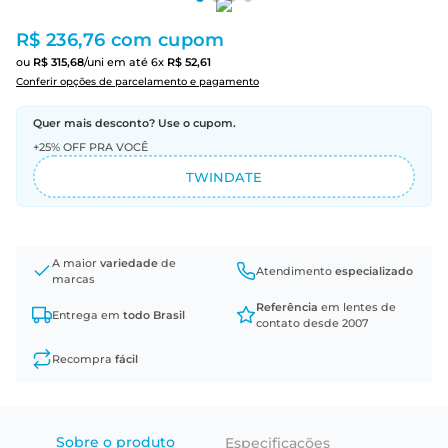
R$ 236,76
com cupom
ou
R$
315
,
68
/uni
em até
6
x
R$
52
,
61
Conferir opções de parcelamento e pagamento
Quer mais desconto? Use o cupom.
+25% OFF PRA VOCÊ
TWINDATE
A maior
variedade
de
Atendimento
especializado
marcas
Referência
em lentes de
Entrega em
todo Brasil
contato desde 2007
Recompra
fácil
Sobre o produto
Especificações