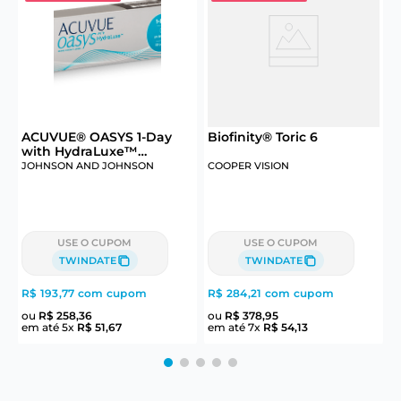
ACUVUE® OASYS 1-Day
Biofinity® Toric 6
S
with HydraLuxe™
Technology 30
JOHNSON AND JOHNSON
COOPER VISION
USE O CUPOM
USE O CUPOM
TWINDATE
TWINDATE
R$ 193,77
com cupom
R$ 284,21
com cupom
R
ou
R$
258
,
36
ou
R$
378
,
95
em até
5
x
R$
51
,
67
em até
7
x
R$
54
,
13
e