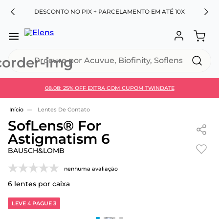
RA
DESCONTO NO PIX + PARCELAMENTO EM ATÉ 10X
Procure por Acuvue, Biofinity, Soflens...
08.08: 25% OFF EXTRA COM CUPOM TWINDATE
Use 30HOJE e ganhe 30% OFF + economia extra no
Pix
Lentes De Contato
SofLens® For
Astigmatism 6
BAUSCH&LOMB
nenhuma avaliação
6
lentes por caixa
LEVE 4 PAGUE 3