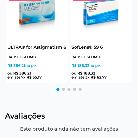
ULTRA® for Astigmatism 6
SofLens® 59 6
BAUSCH&LOMB
BAUSCH&LOMB
J
R$ 386,21
no pix
R$ 188,32
no pix
R
ou
R$
386
,
21
ou
R$
188
,
32
em até
7
x
R$
55
,
17
em até
3
x
R$
62
,
77
e
Avaliações
Este produto ainda não tem avaliações