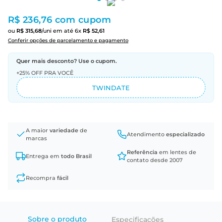
R$ 236,76
com cupom
ou
R$
315
,
68
/uni
em até
6
x
R$
52
,
61
Conferir opções de parcelamento e pagamento
Quer mais desconto? Use o cupom.
+25% OFF PRA VOCÊ
TWINDATE
A maior
variedade
de
Atendimento
especializado
marcas
Referência
em lentes de
Entrega em
todo Brasil
contato desde 2007
Recompra
fácil
Sobre o produto
Especificações