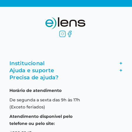
Institucional
+
Ajuda e suporte
+
Fale conosco
Precisa de ajuda?
Como comprar
Quem somos
Horário de atendimento
Garantia
Compras seguras
De segunda a sexta das 9h às 17h
Troca e devolução
Formas de pagamento
(Exceto feriados)
Prazo de entrega
Aviso de privacidade
Atendimento disponível pelo
Central de relacionamento
Termos e condições de uso
telefone ou pelo site: