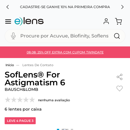
X
CADASTRE-SE GANHE 10% NA PRIMEIRA COMPRA
Procure por Acuvue, Biofinity, Soflens...
08.08: 25% OFF EXTRA COM CUPOM TWINDATE
Use 30HOJE e ganhe 30% OFF + economia extra no
Pix
Lentes De Contato
SofLens® For
Astigmatism 6
BAUSCH&LOMB
nenhuma avaliação
6
lentes por caixa
LEVE 4 PAGUE 3