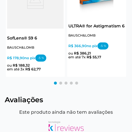
ULTRA® for Astigmatism 6
U
BAUSCH&LOMB
SofLens® 59 6
R$ 366,90
no pix
R
-
5
%
BAUSCH&LOMB
ou
R$
386
,
21
em até
7
x
R$
55
,
17
e
R$ 178,90
no pix
-
5
%
ou
R$
188
,
32
em até
3
x
R$
62
,
77
Avaliações
Este produto ainda não tem avaliações