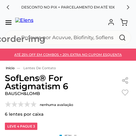
RA
DESCONTO NO PIX + PARCELAMENTO EM ATÉ 10X
Procure por Acuvue, Biofinity, Soflens...
ATÉ 25% OFF EM COMBOS + 20% EXTRA NO CUPOM ESQUENTA
Use 30HOJE e ganhe 30% OFF + economia extra no
Pix
Lentes De Contato
SofLens® For
Astigmatism 6
BAUSCH&LOMB
nenhuma avaliação
6
lentes por caixa
LEVE 4 PAGUE 3