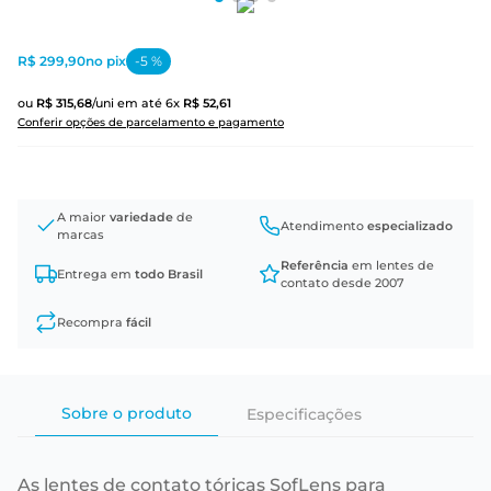
R$ 299,90
no pix
-
5
%
ou
R$
315
,
68
/uni
em até
6
x
R$
52
,
61
Conferir opções de parcelamento e pagamento
A maior
variedade
de
Atendimento
especializado
marcas
Referência
em lentes de
Entrega em
todo Brasil
contato desde 2007
Recompra
fácil
Sobre o produto
Especificações
As lentes de contato tóricas SofLens para