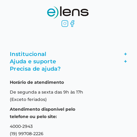
Institucional
+
Ajuda e suporte
+
Fale conosco
Precisa de ajuda?
Como comprar
Quem somos
Horário de atendimento
Garantia
Compras seguras
De segunda a sexta das 9h às 17h
Troca e devolução
Formas de pagamento
(Exceto feriados)
Prazo de entrega
Aviso de privacidade
Atendimento disponível pelo
Central de relacionamento
Termos e condições de uso
telefone ou pelo site:
4000-2943
(19) 99708-2226