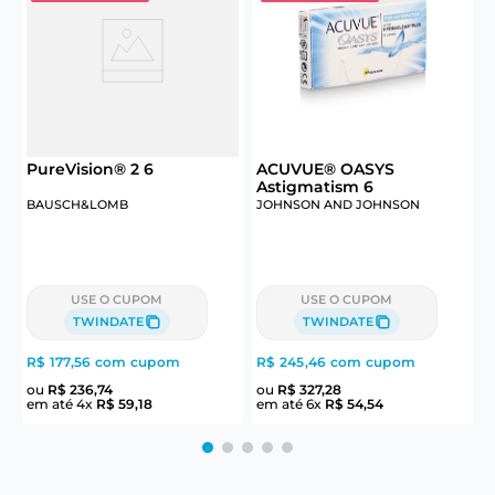
PureVision® 2 6
ACUVUE® OASYS
Astigmatism 6
BAUSCH&LOMB
JOHNSON AND JOHNSON
USE O CUPOM
USE O CUPOM
TWINDATE
TWINDATE
R$ 177,56
com cupom
R$ 245,46
com cupom
R
ou
R$
236
,
74
ou
R$
327
,
28
em até
4
x
R$
59
,
18
em até
6
x
R$
54
,
54
e