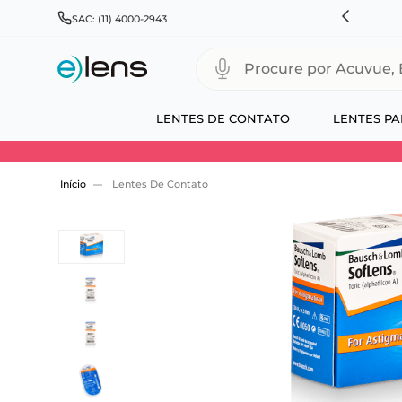
ANHE 10% NA PRIMEIRA COMPRA + COMBOS ATÉ 25%OFF
SAC: (11) 4000-2943
Procure por Acuvue, Biofinity
LENTES DE CONTATO
LENTES PA
Use 30HOJE e ganhe 30% OFF + economia extra
Lentes De Contato