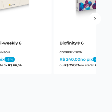
-weekly 6
Biofinity® 6
HNSON
COOPER VISION
pix
R$ 240,00
no pix
-
5
%
-
5
%
té
3
x
R$
66
,
34
ou
R$
252
,
63
em até
5
x
R$
50
,
52