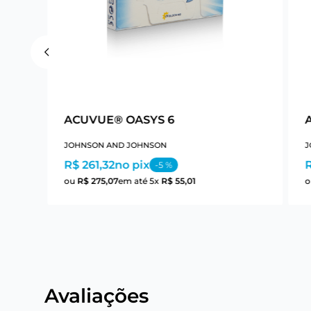
ACUVUE® OASYS 6
JOHNSON AND JOHNSON
J
R$ 261,32
no pix
R
-
5
%
ou
R$
275
,
07
em até
5
x
R$
55
,
01
Avaliações