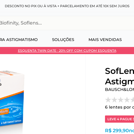
DESCONTO NO PIX OU À VISTA + PARCELAMENTO EM ATÉ 10X SEM JUROS
, Soflens...
RA ASTIGMATISMO
SOLUÇÕES
MAIS VENDIDAS
ESQUENTA TWIN DATE · 20% OFF COM CUPOM ESQUENTA
 no Pix
SofLen
Astigm
BAUSCH&LO
6
lentes por 
LEVE 4 PAGUE 
R$ 299,90
no