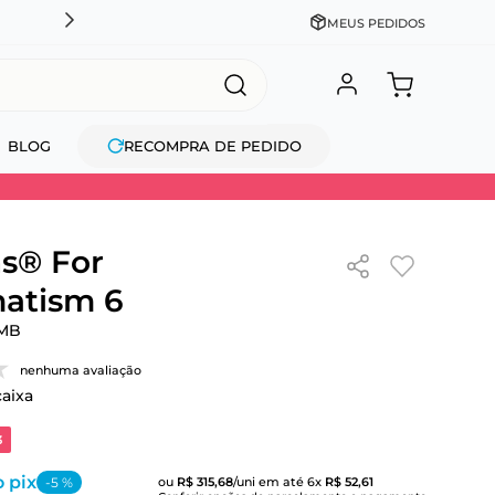
GANHE MAIS R$150 NAS COMPRAS ACIMA DE 
MEUS PEDIDOS
BLOG
RECOMPRA DE PEDIDO
s® For
atism 6
MB
nenhuma avaliação
caixa
3
 pix
-
5
%
ou
R$
315
,
68
/uni
em até
6
x
R$
52
,
61