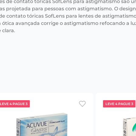
tes de contato tóricas SofLens para astigmatismo são u
s projetada para pessoas com astigmatismo. O desig
 de contato tóricas SofLens para lentes de astigmatism
 a ótica avançada corrige o astigmatismo refocando a 
 clara.
LEVE 4 PAGUE 3
LEVE 4 PAGUE 3