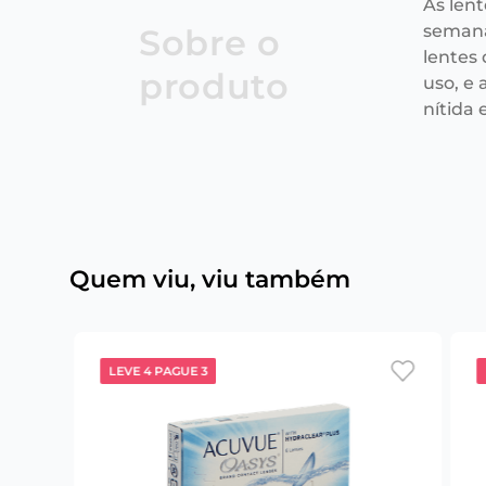
As len
semana
Sobre o
lentes
produto
uso, e
nítida e
Quem viu, viu também
LEVE 4 PAGUE 3