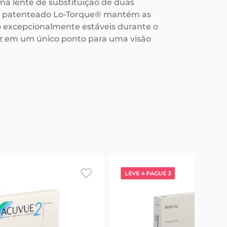
ma lente de substituição de duas
n patenteado Lo-Torque® mantém as
o excepcionalmente estáveis durante o
luz em um único ponto para uma visão
LEVE 4 PAGUE 3