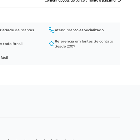
Conferir opções de parcelamento e pagamento
riedade
de marcas
Atendimento
especializado
Referência
em lentes de contato
em
todo Brasil
desde 2007
a
fácil