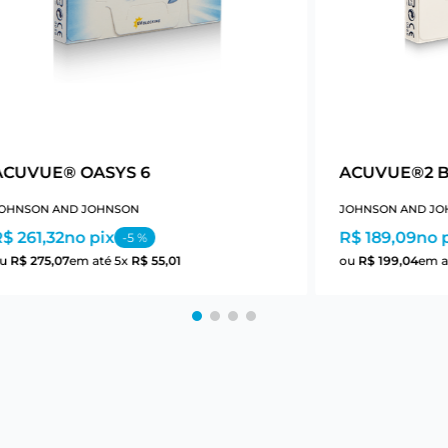
ACUVUE® OASYS 6
ACUVUE®2 Bi
OHNSON AND JOHNSON
JOHNSON AND JO
$ 261,32
no pix
R$ 189,09
no 
-
5
%
ou
R$
275
,
07
em até
5
x
R$
55
,
01
ou
R$
199
,
04
em a