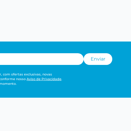
Enviar
, com ofertas exclusivas, novas
 conforme nosso
Aviso de Privacidade
.
r momento.