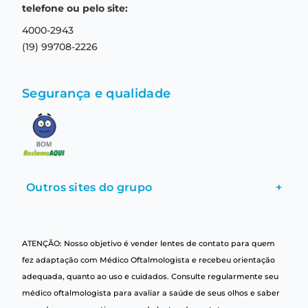
Central de relacionamento
Termos e condições de uso
telefone ou pelo site:
4000-2943
(19) 99708-2226
Segurança e qualidade
Outros sites do grupo
+
ATENÇÃO: Nosso objetivo é vender lentes de contato para quem
fez adaptação com Médico Oftalmologista e recebeu orientação
adequada, quanto ao uso e cuidados. Consulte regularmente seu
médico oftalmologista para avaliar a saúde de seus olhos e saber