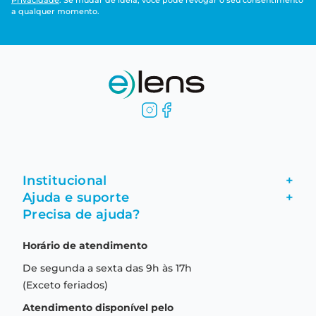
Privacidade
. Se mudar de ideia, você pode revogar o seu consentimento
a qualquer momento.
Institucional
+
Ajuda e suporte
+
Fale conosco
Precisa de ajuda?
Como comprar
Quem somos
Horário de atendimento
Garantia
Compras seguras
De segunda a sexta das 9h às 17h
Troca e devolução
Formas de pagamento
(Exceto feriados)
Prazo de entrega
Aviso de privacidade
Atendimento disponível pelo