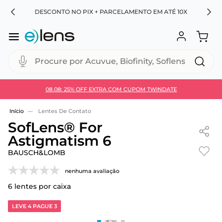
RA
DESCONTO NO PIX + PARCELAMENTO EM ATÉ 10X
Procure por Acuvue, Biofinity, Soflens...
08.08: 25% OFF EXTRA COM CUPOM TWINDATE
Use 30HOJE e ganhe 30% OFF + economia extra no
Pix
Lentes De Contato
SofLens® For
Astigmatism 6
BAUSCH&LOMB
nenhuma avaliação
6
lentes por caixa
LEVE 4 PAGUE 3