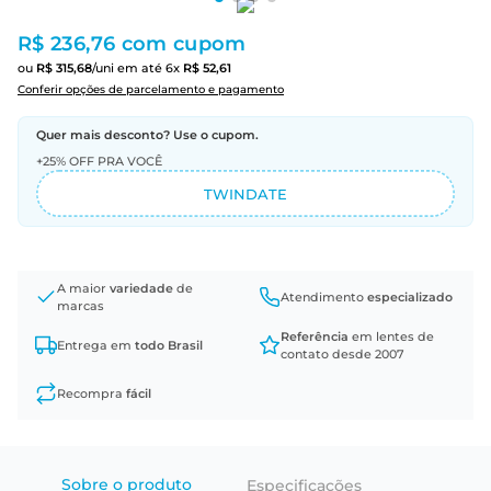
R$ 236,76
com cupom
ou
R$
315
,
68
/uni
em até
6
x
R$
52
,
61
Conferir opções de parcelamento e pagamento
Quer mais desconto? Use o cupom.
+25% OFF PRA VOCÊ
TWINDATE
A maior
variedade
de
Atendimento
especializado
marcas
Referência
em lentes de
Entrega em
todo Brasil
contato desde 2007
Recompra
fácil
Sobre o produto
Especificações