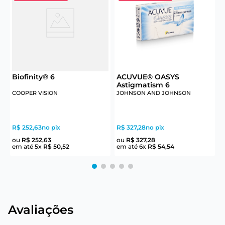
Biofinity® 6
ACUVUE® OASYS
C
Astigmatism 6
COOPER VISION
JOHNSON AND JOHNSON
C
R$ 252,63
no pix
R$ 327,28
no pix
R
ou
R$
252
,
63
ou
R$
327
,
28
em até
5
x
R$
50
,
52
em até
6
x
R$
54
,
54
e
Avaliações