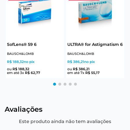
6
SofLens® 59 6
ULTRA® for Astigmatism 6
U
BAUSCH&LOMB
BAUSCH&LOMB
R$ 188,32
no pix
R$ 386,21
no pix
R
ou
R$
188
,
32
ou
R$
386
,
21
em até
3
x
R$
62
,
77
em até
7
x
R$
55
,
17
e
Avaliações
Este produto ainda não tem avaliações