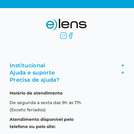
Institucional
+
Ajuda e suporte
+
Fale conosco
Precisa de ajuda?
Como comprar
Quem somos
Horário de atendimento
Garantia
Compras seguras
De segunda a sexta das 9h às 17h
Troca e devolução
Formas de pagamento
(Exceto feriados)
Prazo de entrega
Aviso de privacidade
Atendimento disponível pelo
Central de relacionamento
Termos e condições de uso
telefone ou pelo site: