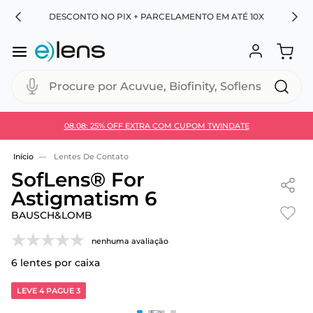
RA
DESCONTO NO PIX + PARCELAMENTO EM ATÉ 10X
Procure por Acuvue, Biofinity, Soflens...
08.08: 25% OFF EXTRA COM CUPOM TWINDATE
Use 30HOJE e ganhe 30% OFF + economia extra no
Pix
Lentes De Contato
SofLens® For
Astigmatism 6
BAUSCH&LOMB
nenhuma avaliação
6
lentes por caixa
LEVE 4 PAGUE 3