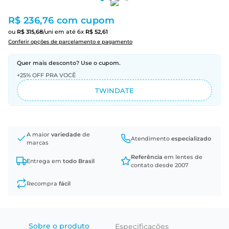
R$ 236,76
com cupom
ou
R$
315
,
68
/uni
em até
6
x
R$
52
,
61
Conferir opções de parcelamento e pagamento
Quer mais desconto? Use o cupom.
+25% OFF PRA VOCÊ
TWINDATE
A maior
variedade
de
Atendimento
especializado
marcas
Referência
em lentes de
Entrega em
todo Brasil
contato desde 2007
Recompra
fácil
Sobre o produto
Especificações