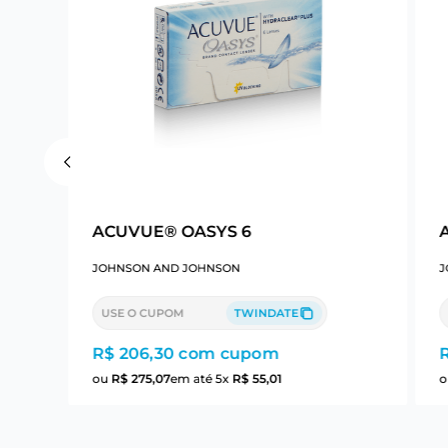
ACUVUE® OASYS 6
JOHNSON AND JOHNSON
J
USE O CUPOM
TWINDATE
R$ 206,30
com cupom
ou
R$
275
,
07
em até
5
x
R$
55
,
01