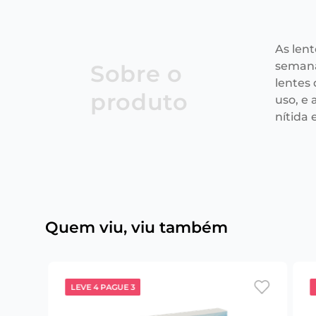
As len
semana
Sobre o
lentes
produto
uso, e
nítida e
Quem viu, viu também
LEVE 4 PAGUE 3