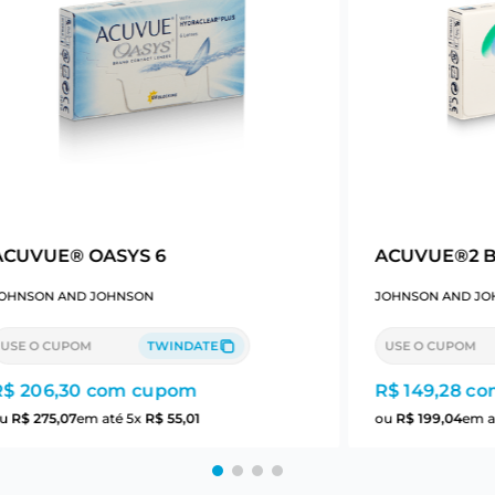
ACUVUE® OASYS 6
ACUVUE®2 Bi
OHNSON AND JOHNSON
JOHNSON AND JO
USE O CUPOM
TWINDATE
USE O CUPOM
R$ 206,30
com cupom
R$ 149,28
co
ou
R$
275
,
07
em até
5
x
R$
55
,
01
ou
R$
199
,
04
em a