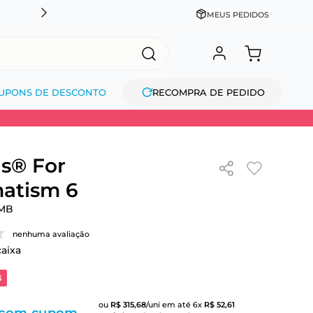
CADASTRE-SE GANHE 10% NA PRIMEIRA COMPRA + COM
MEUS PEDIDOS
UPONS DE DESCONTO
RECOMPRA DE PEDIDO
s® For
atism 6
MB
nenhuma avaliação
caixa
3
ou
R$
315
,
68
/uni
em até
6
x
R$
52
,
61