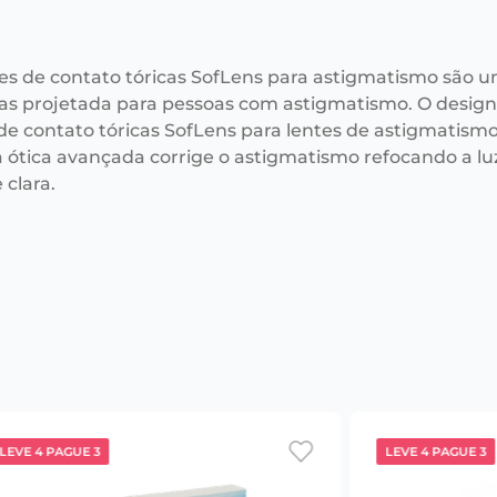
tes de contato tóricas SofLens para astigmatismo são u
s projetada para pessoas com astigmatismo. O desig
 de contato tóricas SofLens para lentes de astigmatism
 a ótica avançada corrige o astigmatismo refocando a 
 clara.
LEVE 4 PAGUE 3
LEVE 4 PAGUE 3