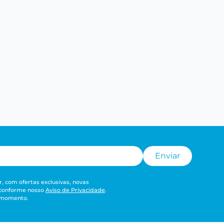
Enviar
, com ofertas exclusivas, novas
 conforme nosso
Aviso de Privacidade
.
r momento.