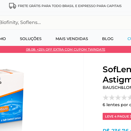
FRETE GRÁTIS PARA TODO BRASIL E EXPRESSO PARA CAPITAIS
, Soflens...
SMO
SOLUÇÕES
MAIS VENDIDAS
BLOG
C
08.08: +25% OFF EXTRA COM CUPOM TWINDATE
 no Pix
SofLen
Astigm
BAUSCH&LO
6
lentes por 
LEVE 4 PAGUE 