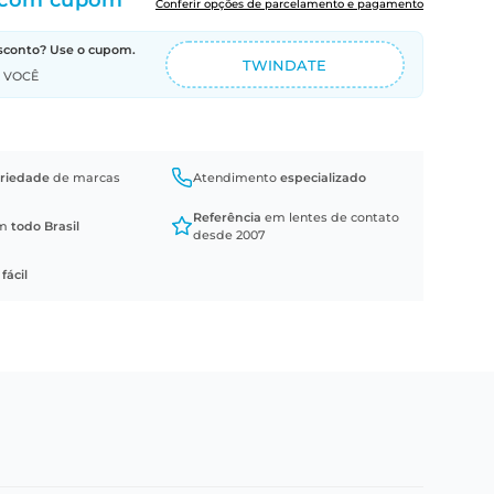
com cupom
Conferir opções de parcelamento e pagamento
sconto? Use o cupom.
TWINDATE
A VOCÊ
riedade
de marcas
Atendimento
especializado
Referência
em lentes de contato
em
todo Brasil
desde 2007
a
fácil