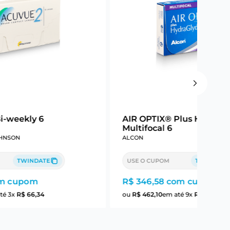
-weekly 6
AIR OPTIX® Plus HydraG
Multifocal 6
HNSON
ALCON
TWINDATE
USE O CUPOM
TWINDATE
m cupom
R$ 346,58
com cupom
té
3
x
R$
66
,
34
ou
R$
462
,
10
em até
9
x
R$
51
,
34