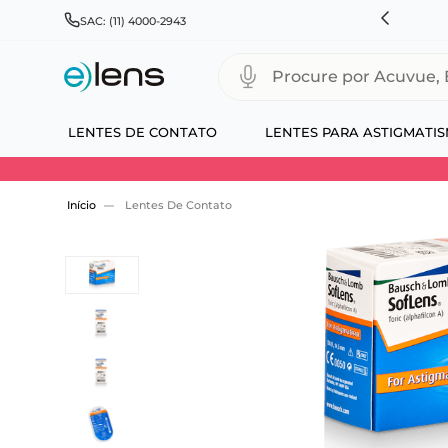
HNSON & JOHNSON, ALCON, BAUSCH+LOMB E COOPERVISION
SAC: (11) 4000-2943
Procure por Acuvue, Biofinity
LENTES DE CONTATO
LENTES PARA ASTIGMATI
Use 30HOJE e ganhe 30% OFF + economia extra
Lentes De Contato