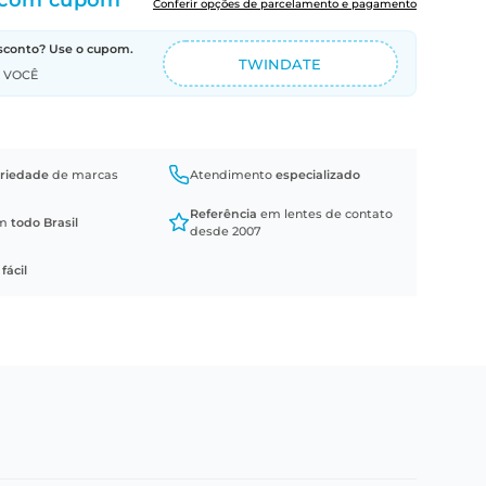
com cupom
Conferir opções de parcelamento e pagamento
sconto? Use o cupom.
TWINDATE
A VOCÊ
riedade
de marcas
Atendimento
especializado
Referência
em lentes de contato
em
todo Brasil
desde 2007
a
fácil