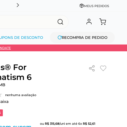
DESCONTO NO PIX OU À VISTA + PARCELAMENTO EM AT
MEUS PEDIDOS
UPONS DE DESCONTO
RECOMPRA DE PEDIDO
INDATE
s® For
atism 6
MB
nenhuma avaliação
caixa
3
ou
R$
315
,
68
/uni
em até
6
x
R$
52
,
61