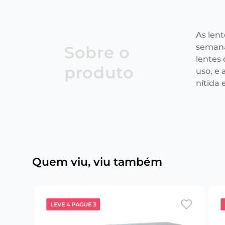
As len
semana
Sobre o
lentes
produto
uso, e
nítida e
Quem viu, viu também
LEVE 4 PAGUE 3