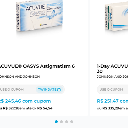
ACUVUE® OASYS Astigmatism 6
1-Day ACUVUE
30
OHNSON AND JOHNSON
JOHNSON AND JO
USE O CUPOM
TWINDATE
USE O CUPOM
R$ 245,46
com cupom
R$ 251,47
co
ou
R$
327
,
28
em até
6
x
R$
54
,
54
ou
R$
335
,
29
em a