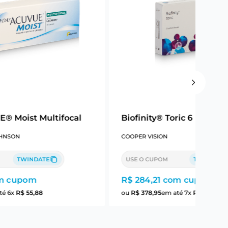
® Moist Multifocal
Biofinity® Toric 6
HNSON
COOPER VISION
TWINDATE
USE O CUPOM
TWINDATE
m cupom
R$ 284,21
com cupom
té
6
x
R$
55
,
88
ou
R$
378
,
95
em até
7
x
R$
54
,
13