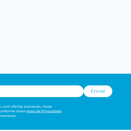
Enviar
, com ofertas exclusivas, novas
 conforme nosso
Aviso de Privacidade
.
r momento.