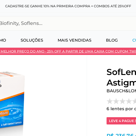
CADASTRE-SE GANHE 10% NA PRIMEIRA COMPRA + COMBOS ATÉ 25%OFF
, Soflens...
SMO
SOLUÇÕES
MAIS VENDIDAS
BLOG
C
 • MELHOR PREÇO DO ANO • 25% OFF A PARTIR DE UMA CAIXA COM CUPOM TW
 no Pix
SofLen
Astigm
BAUSCH&LO
6
lentes por 
LEVE 4 PAGUE 