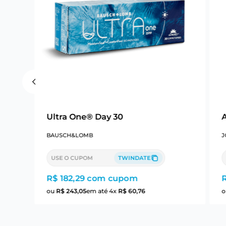
Ultra One® Day 30
BAUSCH&LOMB
J
USE O CUPOM
TWINDATE
R$ 182,29
com cupom
ou
R$
243
,
05
em até
4
x
R$
60
,
76