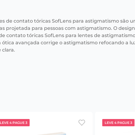
tes de contato tóricas SofLens para astigmatismo são u
s projetada para pessoas com astigmatismo. O desig
 de contato tóricas SofLens para lentes de astigmatism
 a ótica avançada corrige o astigmatismo refocando a 
 clara.
LEVE 4 PAGUE 3
LEVE 4 PAGUE 3