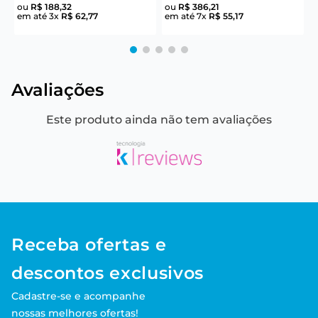
ou
R$
188
,
32
ou
R$
386
,
21
em até
3
x
R$
62
,
77
em até
7
x
R$
55
,
17
e
Avaliações
Este produto ainda não tem avaliações
Receba ofertas e
descontos exclusivos
Cadastre-se e acompanhe
nossas melhores ofertas!