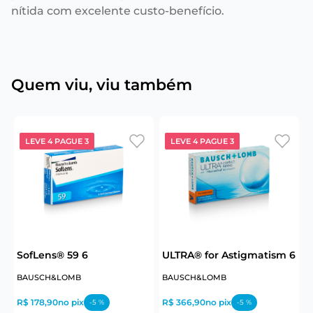
nítida com excelente custo-benefício.
Quem viu, viu também
LEVE 4 PAGUE 3
LEVE 4 PAGUE 3
6
SofLens® 59 6
ULTRA® for Astigmatism 6
BAUSCH&LOMB
BAUSCH&LOMB
J
R$ 178,90
no pix
R$ 366,90
no pix
R
-
5
%
-
5
%