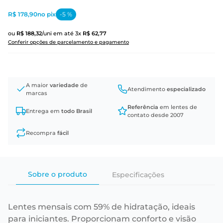
R$ 178,90
no pix
-
5
%
ou
R$
188
,
32
/uni
em até
3
x
R$
62
,
77
Conferir opções de parcelamento e pagamento
A maior
variedade
de
Atendimento
especializado
marcas
Referência
em lentes de
Entrega em
todo Brasil
contato desde 2007
Recompra
fácil
Sobre o produto
Especificações
Lentes mensais com 59% de hidratação, ideais
para iniciantes. Proporcionam conforto e visão