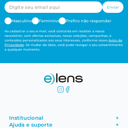
Enviar
Masculino
Feminino
Prefiro não responder
Ao cadastrar o seu e-mail, você concorda em receber a nossa
newsletter, com ofertas exclusivas, novas coleções, campanhas, e
conteúdos personalizados aos seus interesses, conforme nosso
Aviso de
Privacidade
. Se mudar de ideia, você pode revogar o seu consentimento
a qualquer momento.
Institucional
+
Ajuda e suporte
+