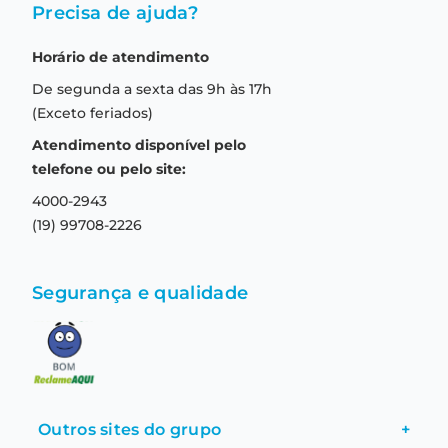
Fale conosco
Precisa de ajuda?
Como comprar
Quem somos
Horário de atendimento
Garantia
Compras seguras
De segunda a sexta das 9h às 17h
Troca e devolução
Formas de pagamento
(Exceto feriados)
Prazo de entrega
Aviso de privacidade
Atendimento disponível pelo
Central de relacionamento
Termos e condições de uso
telefone ou pelo site:
4000-2943
(19) 99708-2226
Segurança e qualidade
Outros sites do grupo
+