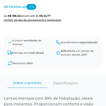
R$ 178,90
no pix
-
5
%
ou
R$
188
,
32
/uni
em até
3
x
R$
62
,
77
Conferir opções de parcelamento e pagamento
A maior
variedade
de
Atendimento
especializado
marcas
Referência
em lentes de
Entrega em
todo Brasil
contato desde 2007
Recompra
fácil
Sobre o produto
Especificações
Lentes mensais com 59% de hidratação, ideais
para iniciantes. Proporcionam conforto e visão