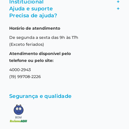
Institucional
+
Ajuda e suporte
+
Fale conosco
Precisa de ajuda?
Como comprar
Quem somos
Horário de atendimento
Garantia
Compras seguras
De segunda a sexta das 9h às 17h
Troca e devolução
Formas de pagamento
(Exceto feriados)
Prazo de entrega
Aviso de privacidade
Atendimento disponível pelo
Central de relacionamento
Termos e condições de uso
telefone ou pelo site:
4000-2943
(19) 99708-2226
Segurança e qualidade