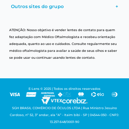
Outros sites do grupo
+
ATENÇÃO: Nosso objetivo é vender lentes de contato para quem
fez adaptação com Médico Oftalmologista e recebeu orientação
adequada, quanto ao uso e cuidados. Consulte regularmente seu
médico oftalmologista para avaliar a saúde de seus olhos e saber
se pode usar ou continuar usando lentes de contato.
E-Lens © 2025 | Todos os direitos reservados
SGH BRASIL COMÉRCIO DE ÓCULOS LTDA | Rua Ministro Jesuíno
Cardoso, nº 52, 3º andar, ala “A” - Itaim bibi - SP | 04544-050 - CNPJ:
13.257.648/0001-90