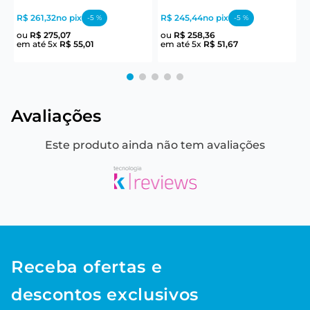
R
R$ 261,32
no pix
R$ 245,44
no pix
-
5
%
-
5
%
e
ou
R$
275
,
07
ou
R$
258
,
36
em até
5
x
R$
55
,
01
em até
5
x
R$
51
,
67
Avaliações
Este produto ainda não tem avaliações
Receba ofertas e
descontos exclusivos