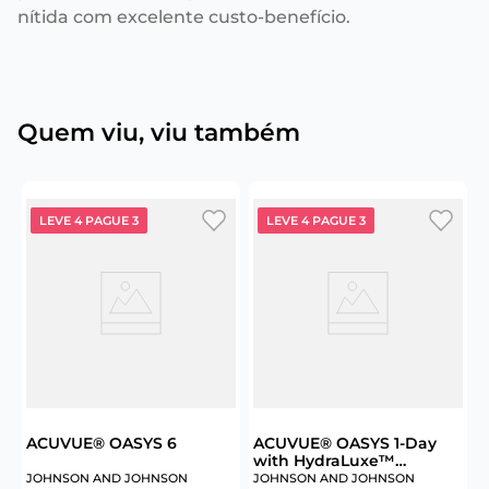
nítida com excelente custo-benefício.
Quem viu, viu também
LEVE 4 PAGUE 3
LEVE 4 PAGUE 3
A
ACUVUE® OASYS 6
ACUVUE® OASYS 1-Day
with HydraLuxe™
R
Technology 30
JOHNSON AND JOHNSON
JOHNSON AND JOHNSON