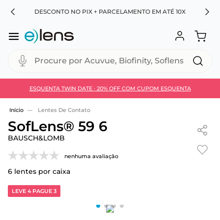
RA
DESCONTO NO PIX + PARCELAMENTO EM ATÉ 10X
Procure por Acuvue, Biofinity, Soflens...
ESQUENTA TWIN DATE · 20% OFF COM CUPOM ESQUENTA
Use 30HOJE e ganhe 30% OFF + economia extra no
Pix
Lentes De Contato
SofLens® 59 6
BAUSCH&LOMB
nenhuma avaliação
6
lentes por caixa
LEVE 4 PAGUE 3